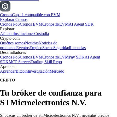
Cronos
Capa 1 compatible con EVM
Explorar Cronos
Cronos PoS
Cronos EVM
Cronos zkEVM
AI Agent SDK
Explorar
Afiliado
Instituciones
Custodia
Crypto.com
Quiénes somos
Noticias
Noticias de
productos
Eventos
Empleo
Socios
Seguridad
Licencias
Desarrolladores
Cronos PoS
Cronos EVM
Cronos zkEVM
Pay SDK
AI Agent
SDK
MCP Servers
Trading Skill Repo
Aprender
Aprender
Bitcoin
Investigación
Mercado
CRIPTO
Tu bróker de confianza para
STMicroelectronics N.V.
Si buscas un bróker de STMicroelectronics N.V., necesitas precios