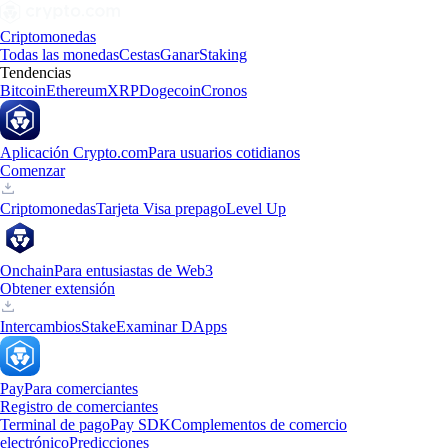
Criptomonedas
Todas las monedas
Cestas
Ganar
Staking
Tendencias
Bitcoin
Ethereum
XRP
Dogecoin
Cronos
Aplicación Crypto.com
Para usuarios cotidianos
Comenzar
Criptomonedas
Tarjeta Visa prepago
Level Up
Onchain
Para entusiastas de Web3
Obtener extensión
Intercambios
Stake
Examinar DApps
Pay
Para comerciantes
Registro de comerciantes
Terminal de pago
Pay SDK
Complementos de comercio
electrónico
Predicciones