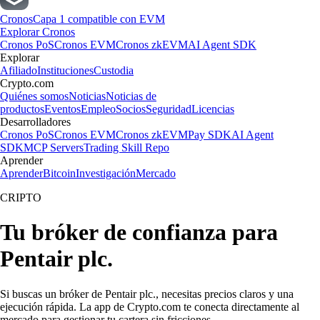
Cronos
Capa 1 compatible con EVM
Explorar Cronos
Cronos PoS
Cronos EVM
Cronos zkEVM
AI Agent SDK
Explorar
Afiliado
Instituciones
Custodia
Crypto.com
Quiénes somos
Noticias
Noticias de
productos
Eventos
Empleo
Socios
Seguridad
Licencias
Desarrolladores
Cronos PoS
Cronos EVM
Cronos zkEVM
Pay SDK
AI Agent
SDK
MCP Servers
Trading Skill Repo
Aprender
Aprender
Bitcoin
Investigación
Mercado
CRIPTO
Tu bróker de confianza para
Pentair plc.
Si buscas un bróker de Pentair plc., necesitas precios claros y una
ejecución rápida. La app de Crypto.com te conecta directamente al
mercado para gestionar tu cartera sin fricciones.