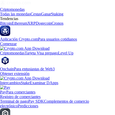
Criptomonedas
Todas las monedas
Cestas
Ganar
Staking
Tendencias
Bitcoin
Ethereum
XRP
Dogecoin
Cronos
Aplicación Crypto.com
Para usuarios cotidianos
Comenzar
Criptomonedas
Tarjeta Visa prepago
Level Up
Onchain
Para entusiastas de Web3
Obtener extensión
Intercambios
Stake
Examinar DApps
Pay
Para comerciantes
Registro de comerciantes
Terminal de pago
Pay SDK
Complementos de comercio
electrónico
Predicciones