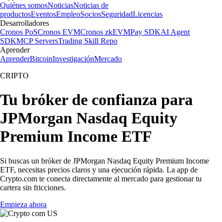
Quiénes somos
Noticias
Noticias de
productos
Eventos
Empleo
Socios
Seguridad
Licencias
Desarrolladores
Cronos PoS
Cronos EVM
Cronos zkEVM
Pay SDK
AI Agent
SDK
MCP Servers
Trading Skill Repo
Aprender
Aprender
Bitcoin
Investigación
Mercado
CRIPTO
Tu bróker de confianza para
JPMorgan Nasdaq Equity
Premium Income ETF
Si buscas un bróker de JPMorgan Nasdaq Equity Premium Income
ETF, necesitas precios claros y una ejecución rápida. La app de
Crypto.com te conecta directamente al mercado para gestionar tu
cartera sin fricciones.
Empieza ahora