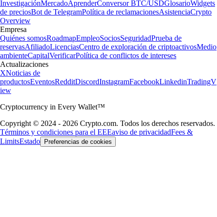
Investigación
Mercado
Aprender
Conversor BTC/USD
Glosario
Widgets
de precios
Bot de Telegram
Política de reclamaciones
Asistencia
Crypto
Overview
Empresa
Quiénes somos
Roadmap
Empleo
Socios
Seguridad
Prueba de
reservas
Afiliado
Licencias
Centro de exploración de criptoactivos
Medio
ambiente
Capital
Verificar
Política de conflictos de intereses
Actualizaciones
X
Noticias de
productos
Eventos
Reddit
Discord
Instagram
Facebook
Linkedin
TradingV
iew
Cryptocurrency in Every Wallet™
Copyright © 2024 - 2026 Crypto.com. Todos los derechos reservados.
Términos y condiciones para el EEE
aviso de privacidad
Fees &
Limits
Estado
Preferencias de cookies