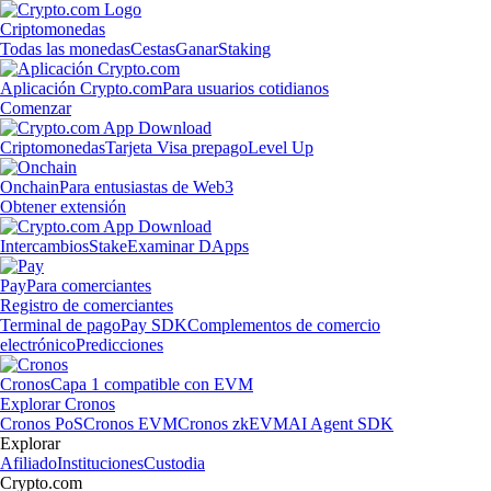
Criptomonedas
Todas las monedas
Cestas
Ganar
Staking
Aplicación Crypto.com
Para usuarios cotidianos
Comenzar
Criptomonedas
Tarjeta Visa prepago
Level Up
Onchain
Para entusiastas de Web3
Obtener extensión
Intercambios
Stake
Examinar DApps
Pay
Para comerciantes
Registro de comerciantes
Terminal de pago
Pay SDK
Complementos de comercio
electrónico
Predicciones
Cronos
Capa 1 compatible con EVM
Explorar Cronos
Cronos PoS
Cronos EVM
Cronos zkEVM
AI Agent SDK
Explorar
Afiliado
Instituciones
Custodia
Crypto.com