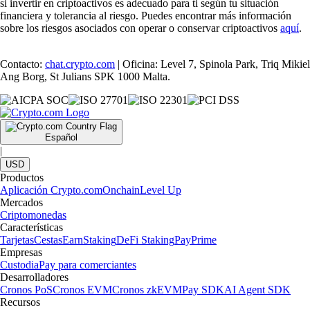
si invertir en criptoactivos es adecuado para ti según tu situación
financiera y tolerancia al riesgo. Puedes encontrar más información
sobre los riesgos asociados con operar o conservar criptoactivos
aquí
.
Contacto:
chat.crypto.com
| Oficina: Level 7, Spinola Park, Triq Mikiel
Ang Borg, St Julians SPK 1000 Malta.
Español
|
USD
Productos
Aplicación Crypto.com
Onchain
Level Up
Mercados
Criptomonedas
Características
Tarjetas
Cestas
Earn
Staking
DeFi Staking
Pay
Prime
Empresas
Custodia
Pay para comerciantes
Desarrolladores
Cronos PoS
Cronos EVM
Cronos zkEVM
Pay SDK
AI Agent SDK
Recursos