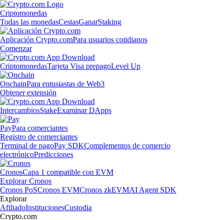
Criptomonedas
Todas las monedas
Cestas
Ganar
Staking
Aplicación Crypto.com
Para usuarios cotidianos
Comenzar
Criptomonedas
Tarjeta Visa prepago
Level Up
Onchain
Para entusiastas de Web3
Obtener extensión
Intercambios
Stake
Examinar DApps
Pay
Para comerciantes
Registro de comerciantes
Terminal de pago
Pay SDK
Complementos de comercio
electrónico
Predicciones
Cronos
Capa 1 compatible con EVM
Explorar Cronos
Cronos PoS
Cronos EVM
Cronos zkEVM
AI Agent SDK
Explorar
Afiliado
Instituciones
Custodia
Crypto.com