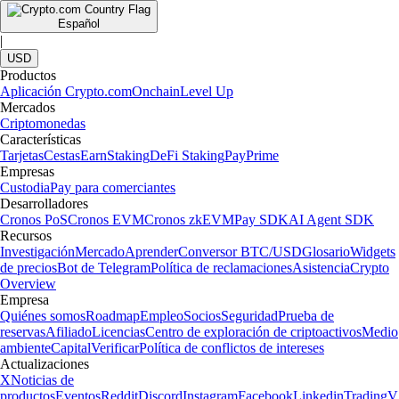
Español
|
USD
Productos
Aplicación Crypto.com
Onchain
Level Up
Mercados
Criptomonedas
Características
Tarjetas
Cestas
Earn
Staking
DeFi Staking
Pay
Prime
Empresas
Custodia
Pay para comerciantes
Desarrolladores
Cronos PoS
Cronos EVM
Cronos zkEVM
Pay SDK
AI Agent SDK
Recursos
Investigación
Mercado
Aprender
Conversor BTC/USD
Glosario
Widgets
de precios
Bot de Telegram
Política de reclamaciones
Asistencia
Crypto
Overview
Empresa
Quiénes somos
Roadmap
Empleo
Socios
Seguridad
Prueba de
reservas
Afiliado
Licencias
Centro de exploración de criptoactivos
Medio
ambiente
Capital
Verificar
Política de conflictos de intereses
Actualizaciones
X
Noticias de
productos
Eventos
Reddit
Discord
Instagram
Facebook
Linkedin
TradingV