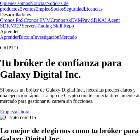
Quiénes somos
Noticias
Noticias de
productos
Eventos
Empleo
Socios
Seguridad
Licencias
Desarrolladores
Cronos PoS
Cronos EVM
Cronos zkEVM
Pay SDK
AI Agent
SDK
MCP Servers
Trading Skill Repo
Aprender
Aprender
Bitcoin
Investigación
Mercado
CRIPTO
Tu bróker de confianza para
Galaxy Digital Inc.
Si buscas un bróker de Galaxy Digital Inc., necesitas precios claros y
una ejecución rápida. La app de Crypto.com te conecta directamente al
mercado para gestionar tu cartera sin fricciones.
Empieza ahora
Lo mejor de elegirnos como tu bróker para
Galaxy Digital Inc.