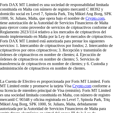
Foris DAX MT Limited es una sociedad de responsabilidad limitada
constituida en Malta con número de registro mercantil C 88392 y
domicilio social en Level 7, Spinola Park, Triq Mikiel Ang Borg, SPK
1000, St. Julians, Malta, que opera bajo el nombre de
Crypto.com
,
tiene autorización de la Autoridad de Servicios Financieros de Malta
para ejercer como proveedor de servicios de criptoactivos conforme al
Reglamento 2023/1114 relativo a los mercados de criptoactivos del
modo implementado en Malta por la Ley de mercados de criptoactivos.
Foris DAX MT Limited está autorizada para prestar los siguientes
servicios: 1. Intercambio de criptoactivos por fondos; 2. Intercambio de
criptoactivos por otros criptoactivos; 3. Recepción y transmisión de
órdenes de criptoactivos en nombre de clientes; 4. Ejecución de
órdenes de criptoactivos en nombre de clientes; 5. Servicios de
transferencia de criptoactivos en nombre de clientes; y 6. Custodia y
administración de criptoactivos en nombre de clientes.
La Cuenta de Efectivo es proporcionada por Foris MT Limited. Foris
MT Limited emite y promueve la tarjeta Visa
Crypto.com
conforme a
su licencia de miembro principal de Visa (emisión). Foris MT Limited
es una sociedad limitada constituida en Malta, con número de registro
mercantil C 90348 y oficina registrada en Level 7, Spinola Park, Triq
Mikiel Ang Borg, SPK 1000, St. Julians, Malta, debidamente
autorizada por la Autoridad de Servicios Financieros de Malta para