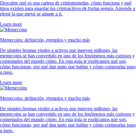
Descubre qué es una cartera de criptomonedas, cómo funciona y qué
tipos existen para guardar tus criptoactivos de forma segura. Aprende a
elegir la que mejor se adapte a ti.
Learn more
Memecoins: definición, ejemplos y mucho más
De simples bromas virales a activos que mueven millones, las
memecoins se han convertido en uno de los fenómenos más curiosos y
comentados del mundo cripto. En esta guía te explicamos qué son,
cómo funcionan, por qué dan tanto que hablar y cómo comprarlas paso
a paso.
Learn more
Memecoins: definición, ejemplos y mucho más
De simples bromas virales a activos que mueven millones, las
memecoins se han convertido en uno de los fenómenos más curiosos y
comentados del mundo cripto. En esta guía te explicamos qué son,
cómo funcionan, por qué dan tanto que hablar y cómo comprarlas paso
a paso.