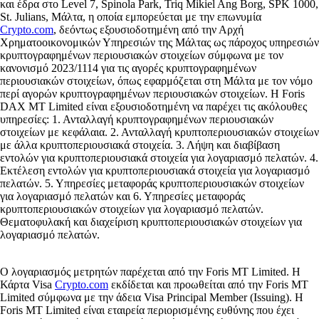
και έδρα στο Level 7, Spinola Park, Triq Mikiel Ang Borg, SPK 1000,
St. Julians, Μάλτα, η οποία εμπορεύεται με την επωνυμία
Crypto.com
, δεόντως εξουσιοδοτημένη από την Αρχή
Χρηματοοικονομικών Υπηρεσιών της Μάλτας ως πάροχος υπηρεσιών
κρυπτογραφημένων περιουσιακών στοιχείων σύμφωνα με τον
κανονισμό 2023/1114 για τις αγορές κρυπτογραφημένων
περιουσιακών στοιχείων, όπως εφαρμόζεται στη Μάλτα με τον νόμο
περί αγορών κρυπτογραφημένων περιουσιακών στοιχείων. Η Foris
DAX MT Limited είναι εξουσιοδοτημένη να παρέχει τις ακόλουθες
υπηρεσίες: 1. Ανταλλαγή κρυπτογραφημένων περιουσιακών
στοιχείων με κεφάλαια. 2. Ανταλλαγή κρυπτοπεριουσιακών στοιχείων
με άλλα κρυπτοπεριουσιακά στοιχεία. 3. Λήψη και διαβίβαση
εντολών για κρυπτοπεριουσιακά στοιχεία για λογαριασμό πελατών. 4.
Εκτέλεση εντολών για κρυπτοπεριουσιακά στοιχεία για λογαριασμό
πελατών. 5. Υπηρεσίες μεταφοράς κρυπτοπεριουσιακών στοιχείων
για λογαριασμό πελατών και 6. Υπηρεσίες μεταφοράς
κρυπτοπεριουσιακών στοιχείων για λογαριασμό πελατών.
Θεματοφυλακή και διαχείριση κρυπτοπεριουσιακών στοιχείων για
λογαριασμό πελατών.
Ο λογαριασμός μετρητών παρέχεται από την Foris MT Limited. Η
Κάρτα Visa
Crypto.com
εκδίδεται και προωθείται από την Foris MT
Limited σύμφωνα με την άδεια Visa Principal Member (Issuing). Η
Foris MT Limited είναι εταιρεία περιορισμένης ευθύνης που έχει