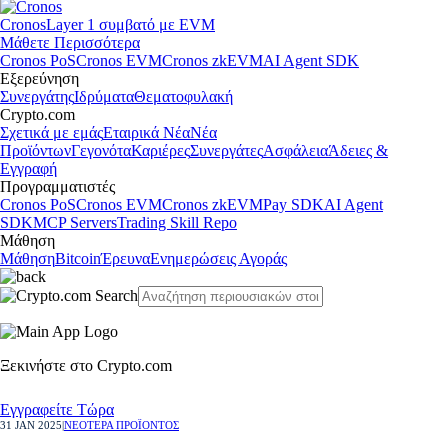
Cronos
Layer 1 συμβατό με EVM
Μάθετε Περισσότερα
Cronos PoS
Cronos EVM
Cronos zkEVM
AI Agent SDK
Εξερεύνηση
Συνεργάτης
Ιδρύματα
Θεματοφυλακή
Crypto.com
Σχετικά με εμάς
Εταιρικά Νέα
Νέα
Προϊόντων
Γεγονότα
Καριέρες
Συνεργάτες
Ασφάλεια
Άδειες &
Εγγραφή
Προγραμματιστές
Cronos PoS
Cronos EVM
Cronos zkEVM
Pay SDK
AI Agent
SDK
MCP Servers
Trading Skill Repo
Μάθηση
Μάθηση
Bitcoin
Έρευνα
Ενημερώσεις Αγοράς
Ξεκινήστε στο Crypto.com
Εγγραφείτε Τώρα
31 JAN 2025
|
ΝΕΟΤΕΡΑ ΠΡΟΪΟΝΤΟΣ