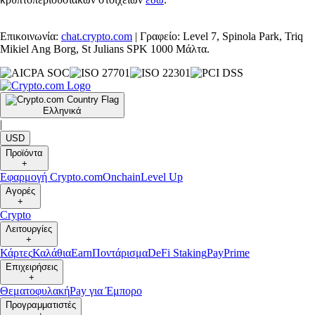
Επικοινωνία:
chat.crypto.com
| Γραφείο: Level 7, Spinola Park, Triq
Mikiel Ang Borg, St Julians SPK 1000 Μάλτα.
Ελληνικά
|
USD
Προϊόντα
+
Εφαρμογή Crypto.com
Onchain
Level Up
Αγορές
+
Crypto
Λειτουργίες
+
Κάρτες
Καλάθια
Earn
Ποντάρισμα
DeFi Staking
Pay
Prime
Επιχειρήσεις
+
Θεματοφυλακή
Pay για Έμπορο
Προγραμματιστές