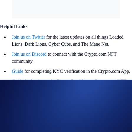
Helpful Links
Join us on Twitter
for the latest updates on all things Loaded
Lions, Dark Lions, Cyber Cubs, and The Mane Net.
Join us on Discord
to connect with the Crypto.com NFT
community.
Guide
for completing KYC verification in the Crypto.com App.
Guide
for buying and selling collectibles on Crypto.com NFT.
Visit the
Mane City Playbook
for all things Mane City.
Mane City Official
Discord Channel
Mane City Official
Telegram Channel
Μοιραστείτε με Φίλους