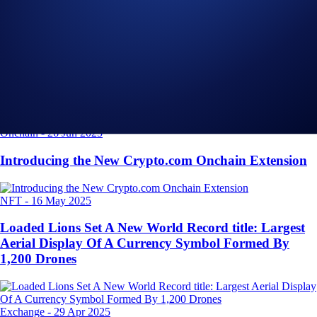
Σχετικά Άρθρα
Onchain
-
26 Jun 2025
Introducing the New Crypto.com Onchain Extension
NFT
-
16 May 2025
Loaded Lions Set A New World Record title: Largest
Aerial Display Of A Currency Symbol Formed By
1,200 Drones
Exchange
-
29 Apr 2025