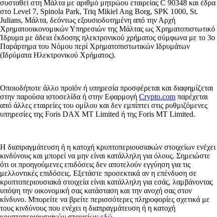
συσταθεί στη Μάλτα με αριθμό μητρώου εταιρείας C 90348 και έδρα
στο Level 7, Spinola Park, Triq Mikiel Ang Borg, SPK 1000, St.
Julians, Μάλτα, δεόντως εξουσιοδοτημένη από την Αρχή
Χρηματοοικονομικών Υπηρεσιών της Μάλτας ως Χρηματοπιστωτικό
Ίδρυμα με άδεια έκδοσης ηλεκτρονικού χρήματος σύμφωνα με το 3ο
Παράρτημα του Νόμου περί Χρηματοπιστωτικών Ιδρυμάτων
(Ιδρύματα Ηλεκτρονικού Χρήματος).
Οποιοδήποτε άλλο προϊόν ή υπηρεσία προσφέρεται και διαφημίζεται
στην παρούσα ιστοσελίδα ή στην Εφαρμογή
Crypto.com
παρέχεται
από άλλες εταιρείες του ομίλου και δεν εμπίπτει στις ρυθμιζόμενες
υπηρεσίες της Foris DAX MT Limited ή της Foris MT Limited.
Η διαπραγμάτευση ή η κατοχή κρυπτοπεριουσιακών στοιχείων ενέχει
κινδύνους και μπορεί να μην είναι κατάλληλη για όλους. Σημειώστε
ότι οι προηγούμενες επιδόσεις δεν αποτελούν εγγύηση για τις
μελλοντικές επιδόσεις. Εξετάστε προσεκτικά αν η επένδυση σε
κρυπτοπεριουσιακά στοιχεία είναι κατάλληλη για εσάς, λαμβάνοντας
υπόψη την οικονομική σας κατάσταση και την ανοχή σας στον
κίνδυνο. Μπορείτε να βρείτε περισσότερες πληροφορίες σχετικά με
τους κινδύνους που ενέχει η διαπραγμάτευση ή η κατοχή
κρυπτοπεριουσιακών στοιχείων
εδώ
.