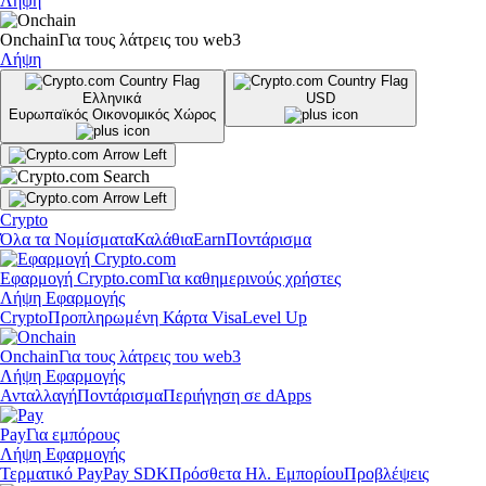
Λήψη
Onchain
Για τους λάτρεις του web3
Λήψη
Ελληνικά
USD
Ευρωπαϊκός Οικονομικός Χώρος
Crypto
Όλα τα Νομίσματα
Καλάθια
Earn
Ποντάρισμα
Εφαρμογή Crypto.com
Για καθημερινούς χρήστες
Λήψη Εφαρμογής
Crypto
Προπληρωμένη Κάρτα Visa
Level Up
Onchain
Για τους λάτρεις του web3
Λήψη Εφαρμογής
Ανταλλαγή
Ποντάρισμα
Περιήγηση σε dApps
Pay
Για εμπόρους
Λήψη Εφαρμογής
Τερματικό Pay
Pay SDK
Πρόσθετα Ηλ. Εμπορίου
Προβλέψεις