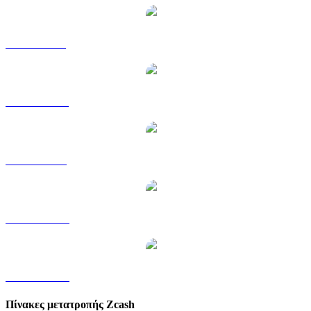
ZEC σε GBP
ZEC σε HKD
ZEC σε SGD
ZEC σε TWD
ZEC σε KRW
Πίνακες μετατροπής Zcash