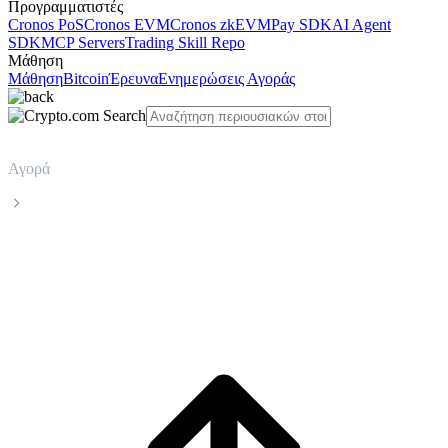
Προγραμματιστές
Cronos PoS
Cronos EVM
Cronos zkEVM
Pay SDK
AI Agent
SDK
MCP Servers
Trading Skill Repo
Μάθηση
Μάθηση
Bitcoin
Έρευνα
Ενημερώσεις Αγοράς
Αγορά
Zcash
Ζωντανή τιμή Zcash ZEC