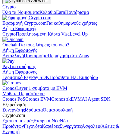
Crypto
Όλα τα Νομίσματα
Καλάθια
Earn
Ποντάρισμα
Εφαρμογή Crypto.com
Για καθημερινούς χρήστες
Λήψη Εφαρμογής
Crypto
Προπληρωμένη Κάρτα Visa
Level Up
Onchain
Για τους λάτρεις του web3
Λήψη Εφαρμογής
Ανταλλαγή
Ποντάρισμα
Περιήγηση σε dApps
Pay
Για εμπόρους
Λήψη Εφαρμογής
Τερματικό Pay
Pay SDK
Πρόσθετα Ηλ. Εμπορίου
Cronos
Layer 1 συμβατό με EVM
Μάθετε Περισσότερα
Cronos PoS
Cronos EVM
Cronos zkEVM
AI Agent SDK
Εξερεύνηση
Συνεργάτης
Ιδρύματα
Θεματοφυλακή
Crypto.com
Σχετικά με εμάς
Εταιρικά Νέα
Νέα
Προϊόντων
Γεγονότα
Καριέρες
Συνεργάτες
Ασφάλεια
Άδειες &
Εγγραφή