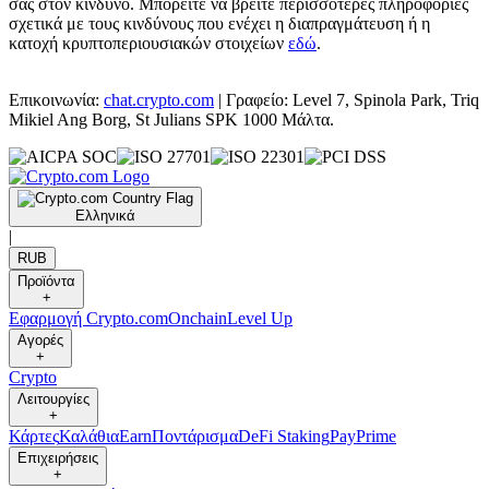
σας στον κίνδυνο. Μπορείτε να βρείτε περισσότερες πληροφορίες
σχετικά με τους κινδύνους που ενέχει η διαπραγμάτευση ή η
κατοχή κρυπτοπεριουσιακών στοιχείων
εδώ
.
Επικοινωνία:
chat.crypto.com
| Γραφείο: Level 7, Spinola Park, Triq
Mikiel Ang Borg, St Julians SPK 1000 Μάλτα.
Ελληνικά
|
RUB
Προϊόντα
+
Εφαρμογή Crypto.com
Onchain
Level Up
Αγορές
+
Crypto
Λειτουργίες
+
Κάρτες
Καλάθια
Earn
Ποντάρισμα
DeFi Staking
Pay
Prime
Επιχειρήσεις
+