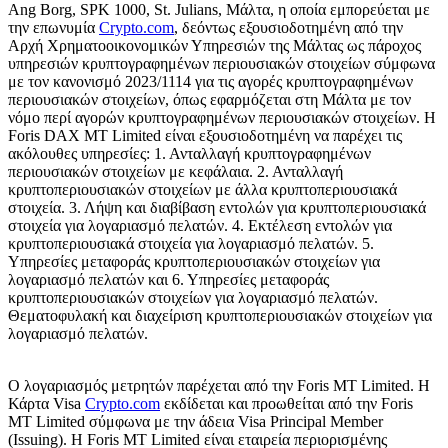
Ang Borg, SPK 1000, St. Julians, Μάλτα, η οποία εμπορεύεται με
την επωνυμία
Crypto.com
, δεόντως εξουσιοδοτημένη από την
Αρχή Χρηματοοικονομικών Υπηρεσιών της Μάλτας ως πάροχος
υπηρεσιών κρυπτογραφημένων περιουσιακών στοιχείων σύμφωνα
με τον κανονισμό 2023/1114 για τις αγορές κρυπτογραφημένων
περιουσιακών στοιχείων, όπως εφαρμόζεται στη Μάλτα με τον
νόμο περί αγορών κρυπτογραφημένων περιουσιακών στοιχείων. Η
Foris DAX MT Limited είναι εξουσιοδοτημένη να παρέχει τις
ακόλουθες υπηρεσίες: 1. Ανταλλαγή κρυπτογραφημένων
περιουσιακών στοιχείων με κεφάλαια. 2. Ανταλλαγή
κρυπτοπεριουσιακών στοιχείων με άλλα κρυπτοπεριουσιακά
στοιχεία. 3. Λήψη και διαβίβαση εντολών για κρυπτοπεριουσιακά
στοιχεία για λογαριασμό πελατών. 4. Εκτέλεση εντολών για
κρυπτοπεριουσιακά στοιχεία για λογαριασμό πελατών. 5.
Υπηρεσίες μεταφοράς κρυπτοπεριουσιακών στοιχείων για
λογαριασμό πελατών και 6. Υπηρεσίες μεταφοράς
κρυπτοπεριουσιακών στοιχείων για λογαριασμό πελατών.
Θεματοφυλακή και διαχείριση κρυπτοπεριουσιακών στοιχείων για
λογαριασμό πελατών.
Ο λογαριασμός μετρητών παρέχεται από την Foris MT Limited. Η
Κάρτα Visa
Crypto.com
εκδίδεται και προωθείται από την Foris
MT Limited σύμφωνα με την άδεια Visa Principal Member
(Issuing). Η Foris MT Limited είναι εταιρεία περιορισμένης