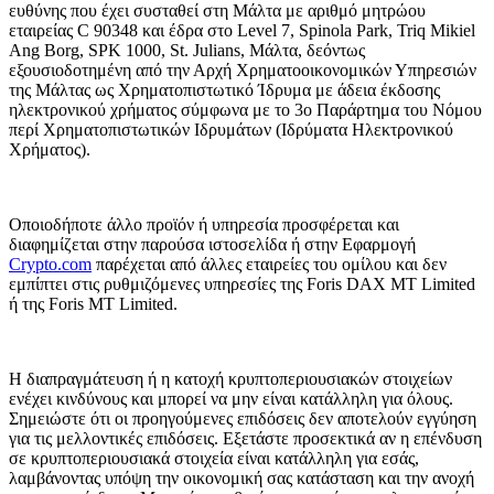
ευθύνης που έχει συσταθεί στη Μάλτα με αριθμό μητρώου
εταιρείας C 90348 και έδρα στο Level 7, Spinola Park, Triq Mikiel
Ang Borg, SPK 1000, St. Julians, Μάλτα, δεόντως
εξουσιοδοτημένη από την Αρχή Χρηματοοικονομικών Υπηρεσιών
της Μάλτας ως Χρηματοπιστωτικό Ίδρυμα με άδεια έκδοσης
ηλεκτρονικού χρήματος σύμφωνα με το 3ο Παράρτημα του Νόμου
περί Χρηματοπιστωτικών Ιδρυμάτων (Ιδρύματα Ηλεκτρονικού
Χρήματος).
Οποιοδήποτε άλλο προϊόν ή υπηρεσία προσφέρεται και
διαφημίζεται στην παρούσα ιστοσελίδα ή στην Εφαρμογή
Crypto.com
παρέχεται από άλλες εταιρείες του ομίλου και δεν
εμπίπτει στις ρυθμιζόμενες υπηρεσίες της Foris DAX MT Limited
ή της Foris MT Limited.
Η διαπραγμάτευση ή η κατοχή κρυπτοπεριουσιακών στοιχείων
ενέχει κινδύνους και μπορεί να μην είναι κατάλληλη για όλους.
Σημειώστε ότι οι προηγούμενες επιδόσεις δεν αποτελούν εγγύηση
για τις μελλοντικές επιδόσεις. Εξετάστε προσεκτικά αν η επένδυση
σε κρυπτοπεριουσιακά στοιχεία είναι κατάλληλη για εσάς,
λαμβάνοντας υπόψη την οικονομική σας κατάσταση και την ανοχή