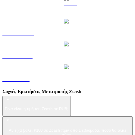
HYPE σε RUB
DOGE σε RUB
USDS σε RUB
LEO σε RUB
Συχνές Ερωτήσεις Μετατροπής Zcash
Ποια είναι η τιμή του Zcash σε RUB;
Αν είχα βάλει ₽100 σε Zcash πριν από 1 εβδομάδα, πόσο θα άξιζε