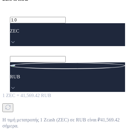
ZEC
RUB
1
ZEC
=
41,569.42
RUB
Η τιμή μετατροπής 1 Zcash (ZEC) σε RUB είναι ₽41,569.42
σήμερα.