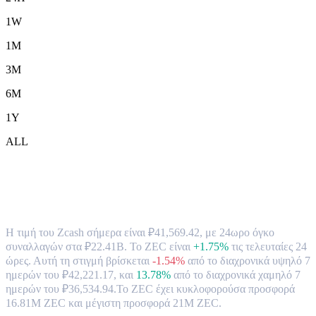
1W
1M
3M
6M
1Y
ALL
Συναλλαγματική Ισοτιμία & Δεδομένα
Αγοράς Zcash (ZEC) σε RUB
Η τιμή του Zcash σήμερα είναι ₽41,569.42, με 24ωρο όγκο
συναλλαγών στα ₽22.41B. Το ZEC είναι
+1.75%
τις τελευταίες 24
ώρες.
Αυτή τη στιγμή βρίσκεται
-1.54%
από το διαχρονικά υψηλό 7
ημερών του ₽42,221.17,
και
13.78%
από το διαχρονικά χαμηλό 7
ημερών του ₽36,534.94.
Το ZEC έχει κυκλοφορούσα προσφορά
16.81M ZEC και μέγιστη προσφορά 21M ZEC.