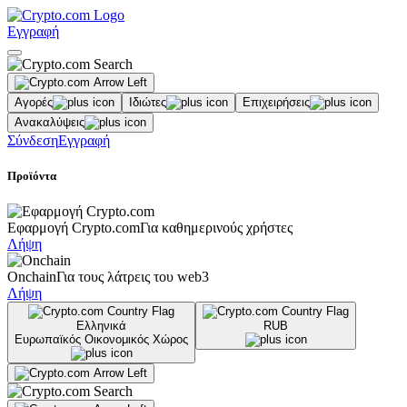
Εγγραφή
Αγορές
Ιδιώτες
Επιχειρήσεις
Ανακαλύψεις
Σύνδεση
Εγγραφή
Προϊόντα
Εφαρμογή Crypto.com
Για καθημερινούς χρήστες
Λήψη
Onchain
Για τους λάτρεις του web3
Λήψη
Ελληνικά
RUB
Ευρωπαϊκός Οικονομικός Χώρος