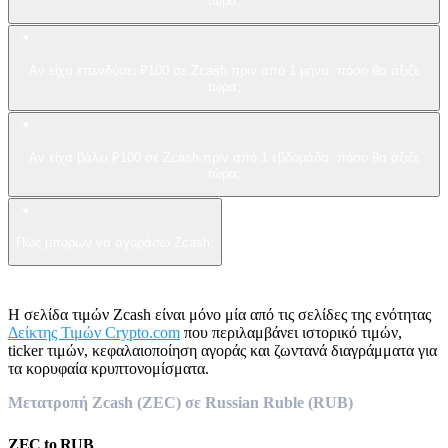
τώρα;
Αν είχα επενδύσει ₽100 σε Zcash πριν από 1 μήνα, πόσο θα άξιζε
τώρα;
Αν είχα βάλει ₽100 σε Zcash πριν από 1 εβδομάδα, πόσο θα άξιζε
τώρα;
Πώς μπορών να αγοράσω Zcash;
Η σελίδα τιμών Zcash είναι μόνο μία από τις σελίδες της ενότητας
Δείκτης Τιμών Crypto.com
που περιλαμβάνει ιστορικό τιμών,
ticker τιμών, κεφαλαιοποίηση αγοράς και ζωντανά διαγράμματα για
τα κορυφαία κρυπτονομίσματα.
Μετατροπή Zcash (ZEC) σε Russian Ruble (RUB)
ZEC
to
RUB