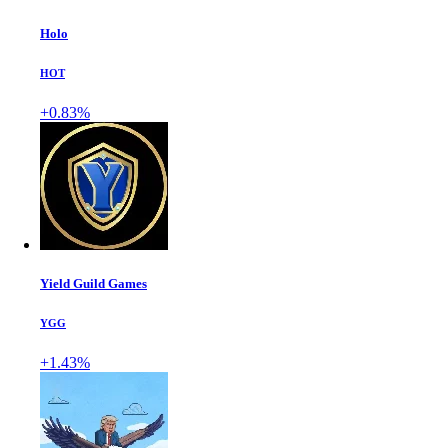
Holo
HOT
+0.83%
Yield Guild Games
YGG
+1.43%