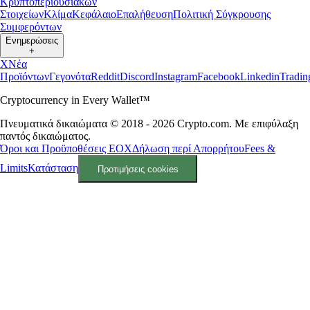
Κρυπτοπεριουσιακών
Στοιχείων
Κλίμα
Κεφάλαιο
Επαλήθευση
Πολιτική Σύγκρουσης
Συμφερόντων
Ενημερώσεις
+
X
Νέα
Προϊόντων
Γεγονότα
Reddit
Discord
Instagram
Facebook
Linkedin
Tradi
Cryptocurrency in Every Wallet™
Πνευματικά δικαιώματα © 2018 - 2026 Crypto.com. Με επιφύλαξη
παντός δικαιώματος.
Όροι και Προϋποθέσεις ΕΟΧ
Δήλωση περί Απορρήτου
Fees &
Limits
Κατάσταση
Προτιμήσεις cookies