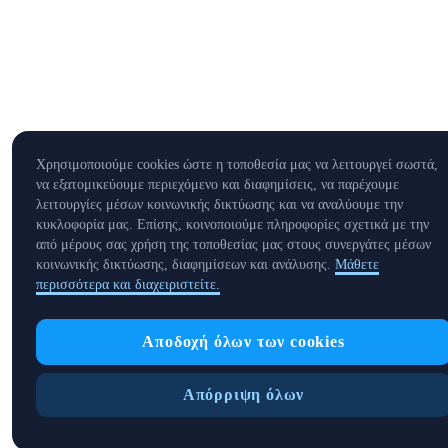
Χρησιμοποιούμε cookies ώστε η τοποθεσία μας να λειτουργεί σωστά,
να εξατομικεύουμε περιεχόμενο και διαφημίσεις, να παρέχουμε
λειτουργίες μέσων κοινωνικής δικτύωσης και να αναλύουμε την
κυκλοφορία μας. Επίσης, κοινοποιούμε πληροφορίες σχετικά με την
από μέρους σας χρήση της τοποθεσίας μας στους συνεργάτες μέσων
κοινωνικής δικτύωσης, διαφημίσεων και ανάλυσης.
Μάθετε
περισσότερα και διαχειριστείτε.
Αποδοχή όλων των cookies
Απόρριψη όλων