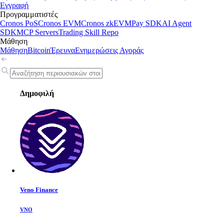
Εγγραφή
Προγραμματιστές
Cronos PoS
Cronos EVM
Cronos zkEVM
Pay SDK
AI Agent
SDK
MCP Servers
Trading Skill Repo
Μάθηση
Μάθηση
Bitcoin
Έρευνα
Ενημερώσεις Αγοράς
Δημοφιλή
Veno Finance
VNO