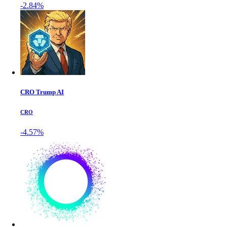
-2.84%
CRO Trump AI
CRO
-4.57%