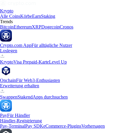
Krypto
Alle Coins
Körbe
Earn
Staking
Trends
Bitcoin
Ethereum
XRP
Dogecoin
Cronos
Crypto.com App
Für alltägliche Nutzer
Loslegen
Krypto
Visa Prepaid-Karte
Level Up
Onchain
Für Web3-Enthusiasten
Erweiterung erhalten
Swappen
Staken
dApps durchsuchen
Pay
Für Händler
Händler-Registrierung
Pay-Terminal
Pay SDK
eCommerce-Plugins
Vorhersagen