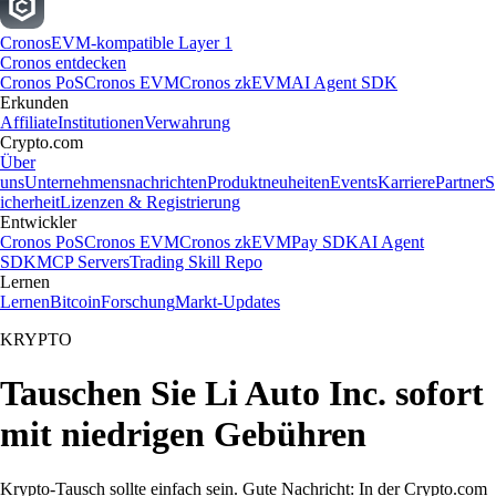
Cronos
EVM-kompatible Layer 1
Cronos entdecken
Cronos PoS
Cronos EVM
Cronos zkEVM
AI Agent SDK
Erkunden
Affiliate
Institutionen
Verwahrung
Crypto.com
Über
uns
Unternehmensnachrichten
Produktneuheiten
Events
Karriere
Partner
S
icherheit
Lizenzen & Registrierung
Entwickler
Cronos PoS
Cronos EVM
Cronos zkEVM
Pay SDK
AI Agent
SDK
MCP Servers
Trading Skill Repo
Lernen
Lernen
Bitcoin
Forschung
Markt-Updates
KRYPTO
Tauschen Sie Li Auto Inc. sofort
mit niedrigen Gebühren
Krypto-Tausch sollte einfach sein. Gute Nachricht: In der Crypto.com