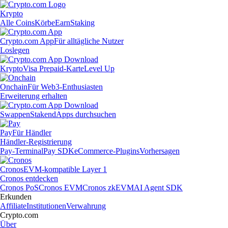
Krypto
Alle Coins
Körbe
Earn
Staking
Crypto.com App
Für alltägliche Nutzer
Loslegen
Krypto
Visa Prepaid-Karte
Level Up
Onchain
Für Web3-Enthusiasten
Erweiterung erhalten
Swappen
Staken
dApps durchsuchen
Pay
Für Händler
Händler-Registrierung
Pay-Terminal
Pay SDK
eCommerce-Plugins
Vorhersagen
Cronos
EVM-kompatible Layer 1
Cronos entdecken
Cronos PoS
Cronos EVM
Cronos zkEVM
AI Agent SDK
Erkunden
Affiliate
Institutionen
Verwahrung
Crypto.com
Über