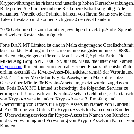
Kryptowährungen ist riskant und unterliegt hohen Kursschwankungen.
Bitte prüfen Sie Ihre persönliche Risikobereitschaft sorgfältig. Alle
genannten Vorteile oder Prämien hängen von Ihrem Status sowie dem
Token-Besitz ab und können sich gemäß den AGB ändern.
*0 % Gebühren bis zum Limit der jeweiligen Level-Up-Stufe. Spreads
und weitere Kosten sind möglich.
Foris DAX MT Limited ist eine in Malta eingetragene Gesellschaft mit
beschränkter Haftung mit der Unternehmensregisternummer C 88392
und dem eingetragenen Firmensitz auf Level 7, Spinola Park, Triq
Mikiel Ang Borg, SPK 1000, St. Julians, Malta, die unter dem Namen
Crypto.com
firmiert und von der maltesischen Finanzaufsichtsbehörde
ordnungsgemäß als Krypto-Asset-Dienstleister gemäß der Verordnung
2023/1114 über Märkte für Krypto-Assets, die in Malta durch das
Gesetz über Märkte für Krypto-Assets umgesetzt wurde, zugelassen
ist. Foris DAX MT Limited ist berechtigt, die folgenden Services zu
erbringen: 1. Umtausch von Krypto-Assets in Geldmittel; 2. Umtausch
von Krypto-Assets in andere Krypto-Assets; 3. Empfang und
Übermittlung von Orders für Krypto-Assets im Namen von Kunden;
4. Ausführung von Orders für Krypto-Assets im Namen von Kunden;
5. Überweisungsservices für Krypto-Assets im Namen von Kunden;
und 6. Verwahrung und Verwaltung von Krypto-Assets im Namen von
Kunden.