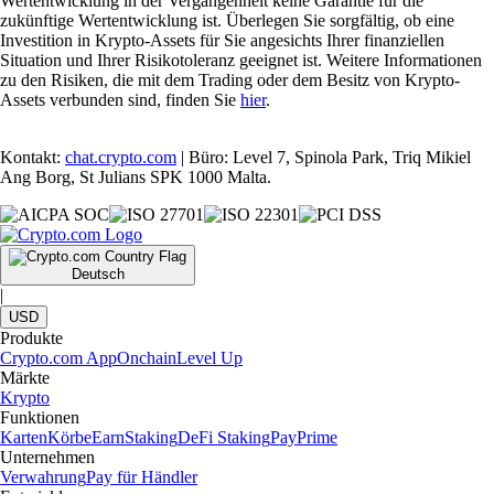
Wertentwicklung in der Vergangenheit keine Garantie für die
zukünftige Wertentwicklung ist. Überlegen Sie sorgfältig, ob eine
Investition in Krypto-Assets für Sie angesichts Ihrer finanziellen
Situation und Ihrer Risikotoleranz geeignet ist. Weitere Informationen
zu den Risiken, die mit dem Trading oder dem Besitz von Krypto-
Assets verbunden sind, finden Sie
hier
.
Kontakt:
chat.crypto.com
| Büro: Level 7, Spinola Park, Triq Mikiel
Ang Borg, St Julians SPK 1000 Malta.
Deutsch
|
USD
Produkte
Crypto.com App
Onchain
Level Up
Märkte
Krypto
Funktionen
Karten
Körbe
Earn
Staking
DeFi Staking
Pay
Prime
Unternehmen
Verwahrung
Pay für Händler