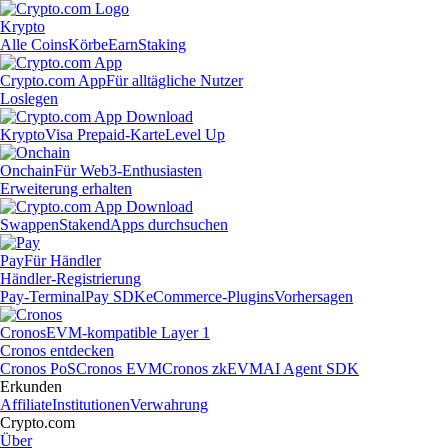
Krypto
Alle Coins
Körbe
Earn
Staking
Crypto.com App
Für alltägliche Nutzer
Loslegen
Krypto
Visa Prepaid-Karte
Level Up
Onchain
Für Web3-Enthusiasten
Erweiterung erhalten
Swappen
Staken
dApps durchsuchen
Pay
Für Händler
Händler-Registrierung
Pay-Terminal
Pay SDK
eCommerce-Plugins
Vorhersagen
Cronos
EVM-kompatible Layer 1
Cronos entdecken
Cronos PoS
Cronos EVM
Cronos zkEVM
AI Agent SDK
Erkunden
Affiliate
Institutionen
Verwahrung
Crypto.com
Über