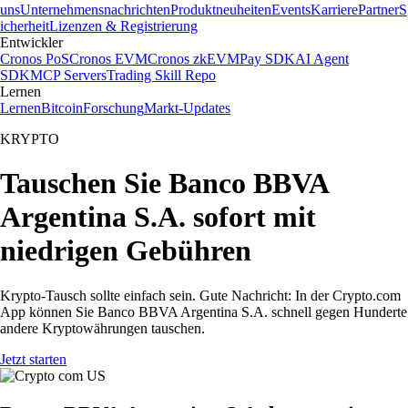
uns
Unternehmensnachrichten
Produktneuheiten
Events
Karriere
Partner
S
icherheit
Lizenzen & Registrierung
Entwickler
Cronos PoS
Cronos EVM
Cronos zkEVM
Pay SDK
AI Agent
SDK
MCP Servers
Trading Skill Repo
Lernen
Lernen
Bitcoin
Forschung
Markt-Updates
KRYPTO
Tauschen Sie Banco BBVA
Argentina S.A. sofort mit
niedrigen Gebühren
Krypto-Tausch sollte einfach sein. Gute Nachricht: In der Crypto.com
App können Sie Banco BBVA Argentina S.A. schnell gegen Hunderte
andere Kryptowährungen tauschen.
Jetzt starten