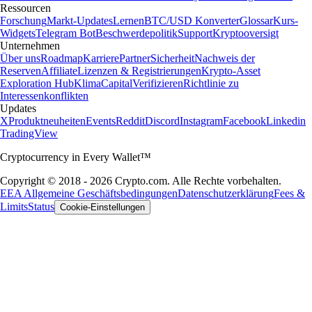
Ressourcen
Forschung
Markt-Updates
Lernen
BTC/USD Konverter
Glossar
Kurs-
Widgets
Telegram Bot
Beschwerdepolitik
Support
Kryptooversigt
Unternehmen
Über uns
Roadmap
Karriere
Partner
Sicherheit
Nachweis der
Reserven
Affiliate
Lizenzen & Registrierungen
Krypto-Asset
Exploration Hub
Klima
Capital
Verifizieren
Richtlinie zu
Interessenkonflikten
Updates
X
Produktneuheiten
Events
Reddit
Discord
Instagram
Facebook
Linkedin
TradingView
Cryptocurrency in Every Wallet™
Copyright © 2018 - 2026 Crypto.com. Alle Rechte vorbehalten.
EEA Allgemeine Geschäftsbedingungen
Datenschutzerklärung
Fees &
Limits
Status
Cookie-Einstellungen