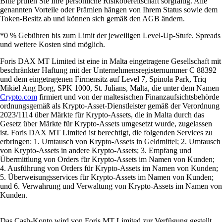
Bitte prüfen Sie Ihre persönliche Risikobereitschaft sorgfältig. Alle
genannten Vorteile oder Prämien hängen von Ihrem Status sowie dem
Token-Besitz ab und können sich gemäß den AGB ändern.
*0 % Gebühren bis zum Limit der jeweiligen Level-Up-Stufe. Spreads
und weitere Kosten sind möglich.
Foris DAX MT Limited ist eine in Malta eingetragene Gesellschaft mit
beschränkter Haftung mit der Unternehmensregisternummer C 88392
und dem eingetragenen Firmensitz auf Level 7, Spinola Park, Triq
Mikiel Ang Borg, SPK 1000, St. Julians, Malta, die unter dem Namen
Crypto.com
firmiert und von der maltesischen Finanzaufsichtsbehörde
ordnungsgemäß als Krypto-Asset-Dienstleister gemäß der Verordnung
2023/1114 über Märkte für Krypto-Assets, die in Malta durch das
Gesetz über Märkte für Krypto-Assets umgesetzt wurde, zugelassen
ist. Foris DAX MT Limited ist berechtigt, die folgenden Services zu
erbringen: 1. Umtausch von Krypto-Assets in Geldmittel; 2. Umtausch
von Krypto-Assets in andere Krypto-Assets; 3. Empfang und
Übermittlung von Orders für Krypto-Assets im Namen von Kunden;
4. Ausführung von Orders für Krypto-Assets im Namen von Kunden;
5. Überweisungsservices für Krypto-Assets im Namen von Kunden;
und 6. Verwahrung und Verwaltung von Krypto-Assets im Namen von
Kunden.
Das Cash-Konto wird von Foris MT Limited zur Verfügung gestellt.