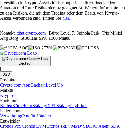
Investition in Krypto-Assets für Sie angesichts Ihrer finanziellen
Situation und Ihrer Risikotoleranz geeignet ist. Weitere Informationen
zu den Risiken, die mit dem Trading oder dem Besitz von Krypto-
Assets verbunden sind, finden Sie
hier
.
Kontakt:
chat.crypto.com
| Büro: Level 7, Spinola Park, Triq Mikiel
Ang Borg, St Julians SPK 1000 Malta.
Deutsch
|
USD
Produkte
Crypto.com App
Onchain
Level Up
Märkte
Krypto
Funktionen
Karten
Körbe
Earn
Staking
DeFi Staking
Pay
Prime
Unternehmen
Verwahrung
Pay für Händler
Entwickler
Cronos PoS
Cronos EVM
Cronos zkEVM
Pay SDK
AI Agent SDK