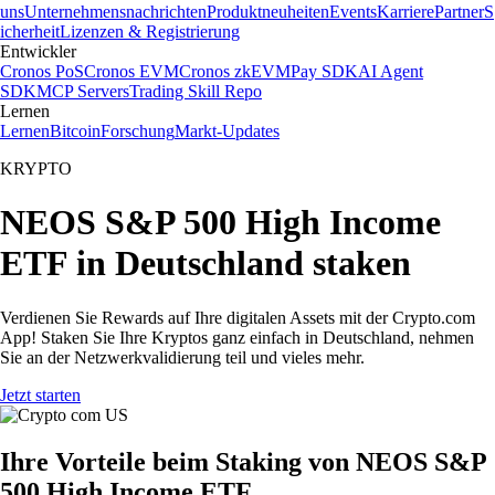
uns
Unternehmensnachrichten
Produktneuheiten
Events
Karriere
Partner
S
icherheit
Lizenzen & Registrierung
Entwickler
Cronos PoS
Cronos EVM
Cronos zkEVM
Pay SDK
AI Agent
SDK
MCP Servers
Trading Skill Repo
Lernen
Lernen
Bitcoin
Forschung
Markt-Updates
KRYPTO
NEOS S&P 500 High Income
ETF in Deutschland staken
Verdienen Sie Rewards auf Ihre digitalen Assets mit der Crypto.com
App! Staken Sie Ihre Kryptos ganz einfach in Deutschland, nehmen
Sie an der Netzwerkvalidierung teil und vieles mehr.
Jetzt starten
Ihre Vorteile beim Staking von NEOS S&P
500 High Income ETF