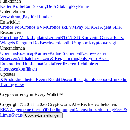
Funktionen
Karten
Körbe
Earn
Staking
DeFi Staking
Pay
Prime
Unternehmen
Verwahrung
Pay für Händler
Entwickler
Cronos PoS
Cronos EVM
Cronos zkEVM
Pay SDK
AI Agent SDK
Ressourcen
Forschung
Markt-Updates
Lernen
BTC/USD Konverter
Glossar
Kurs-
Widgets
Telegram Bot
Beschwerdepolitik
Support
Kryptooversigt
Unternehmen
Über uns
Roadmap
Karriere
Partner
Sicherheit
Nachweis der
Reserven
Affiliate
Lizenzen & Registrierungen
Krypto-Asset
Exploration Hub
Klima
Capital
Verifizieren
Richtlinie zu
Interessenkonflikten
Updates
X
Produktneuheiten
Events
Reddit
Discord
Instagram
Facebook
Linkedin
TradingView
Cryptocurrency in Every Wallet™
Copyright © 2018 - 2026 Crypto.com. Alle Rechte vorbehalten.
EEA Allgemeine Geschäftsbedingungen
Datenschutzerklärung
Fees &
Limits
Status
Cookie-Einstellungen