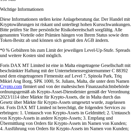
Wichtige Informationen
Diese Informationen stellen keine Anlageberatung dar. Der Handel mit
Kryptowährungen ist riskant und unterliegt hohen Kursschwankungen.
Bitte prüfen Sie Ihre persönliche Risikobereitschaft sorgfältig. Alle
genannten Vorteile oder Prämien hängen von Ihrem Status sowie dem
Token-Besitz ab und können sich gemäß den AGB ändern.
*0 % Gebühren bis zum Limit der jeweiligen Level-Up-Stufe. Spreads
und weitere Kosten sind möglich.
Foris DAX MT Limited ist eine in Malta eingetragene Gesellschaft mit
beschränkter Haftung mit der Unternehmensregisternummer C 88392
und dem eingetragenen Firmensitz auf Level 7, Spinola Park, Triq
Mikiel Ang Borg, SPK 1000, St. Julians, Malta, die unter dem Namen
Crypto.com
firmiert und von der maltesischen Finanzaufsichtsbehörde
ordnungsgemäß als Krypto-Asset-Dienstleister gemäß der Verordnung
2023/1114 über Märkte für Krypto-Assets, die in Malta durch das
Gesetz über Märkte für Krypto-Assets umgesetzt wurde, zugelassen
ist. Foris DAX MT Limited ist berechtigt, die folgenden Services zu
erbringen: 1. Umtausch von Krypto-Assets in Geldmittel; 2. Umtausch
von Krypto-Assets in andere Krypto-Assets; 3. Empfang und
Übermittlung von Orders für Krypto-Assets im Namen von Kunden;
4. Ausführung von Orders für Krypto-Assets im Namen von Kunden;