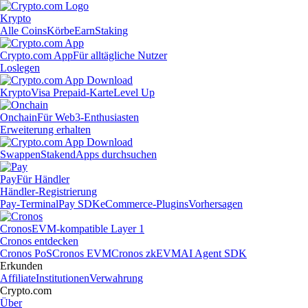
Krypto
Alle Coins
Körbe
Earn
Staking
Crypto.com App
Für alltägliche Nutzer
Loslegen
Krypto
Visa Prepaid-Karte
Level Up
Onchain
Für Web3-Enthusiasten
Erweiterung erhalten
Swappen
Staken
dApps durchsuchen
Pay
Für Händler
Händler-Registrierung
Pay-Terminal
Pay SDK
eCommerce-Plugins
Vorhersagen
Cronos
EVM-kompatible Layer 1
Cronos entdecken
Cronos PoS
Cronos EVM
Cronos zkEVM
AI Agent SDK
Erkunden
Affiliate
Institutionen
Verwahrung
Crypto.com
Über