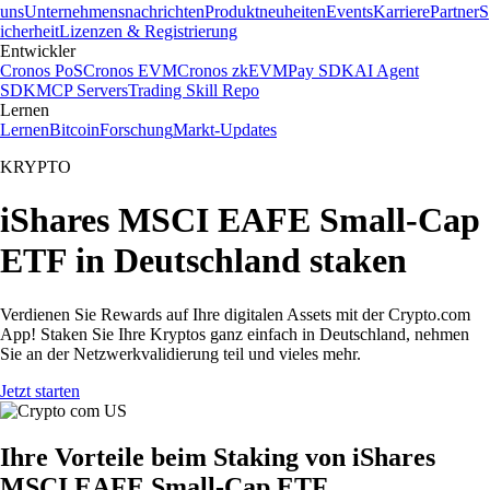
uns
Unternehmensnachrichten
Produktneuheiten
Events
Karriere
Partner
S
icherheit
Lizenzen & Registrierung
Entwickler
Cronos PoS
Cronos EVM
Cronos zkEVM
Pay SDK
AI Agent
SDK
MCP Servers
Trading Skill Repo
Lernen
Lernen
Bitcoin
Forschung
Markt-Updates
KRYPTO
iShares MSCI EAFE Small-Cap
ETF in Deutschland staken
Verdienen Sie Rewards auf Ihre digitalen Assets mit der Crypto.com
App! Staken Sie Ihre Kryptos ganz einfach in Deutschland, nehmen
Sie an der Netzwerkvalidierung teil und vieles mehr.
Jetzt starten
Ihre Vorteile beim Staking von iShares
MSCI EAFE Small-Cap ETF