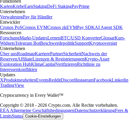
Funktionen
Karten
Körbe
Earn
Staking
DeFi Staking
Pay
Prime
Unternehmen
Verwahrung
Pay für Händler
Entwickler
Cronos PoS
Cronos EVM
Cronos zkEVM
Pay SDK
AI Agent SDK
Ressourcen
Forschung
Markt-Updates
Lernen
BTC/USD Konverter
Glossar
Kurs-
Widgets
Telegram Bot
Beschwerdepolitik
Support
Kryptooversigt
Unternehmen
Über uns
Roadmap
Karriere
Partner
Sicherheit
Nachweis der
Reserven
Affiliate
Lizenzen & Registrierungen
Krypto-Asset
Exploration Hub
Klima
Capital
Verifizieren
Richtlinie zu
Interessenkonflikten
Updates
X
Produktneuheiten
Events
Reddit
Discord
Instagram
Facebook
Linkedin
TradingView
Cryptocurrency in Every Wallet™
Copyright © 2018 - 2026 Crypto.com. Alle Rechte vorbehalten.
EEA Allgemeine Geschäftsbedingungen
Datenschutzerklärung
Fees &
Limits
Status
Cookie-Einstellungen