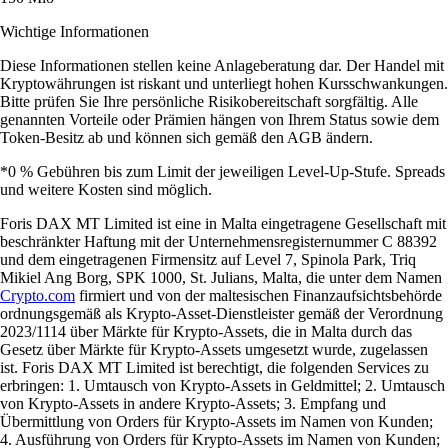
Wichtige Informationen
Diese Informationen stellen keine Anlageberatung dar. Der Handel mit
Kryptowährungen ist riskant und unterliegt hohen Kursschwankungen.
Bitte prüfen Sie Ihre persönliche Risikobereitschaft sorgfältig. Alle
genannten Vorteile oder Prämien hängen von Ihrem Status sowie dem
Token-Besitz ab und können sich gemäß den AGB ändern.
*0 % Gebühren bis zum Limit der jeweiligen Level-Up-Stufe. Spreads
und weitere Kosten sind möglich.
Foris DAX MT Limited ist eine in Malta eingetragene Gesellschaft mit
beschränkter Haftung mit der Unternehmensregisternummer C 88392
und dem eingetragenen Firmensitz auf Level 7, Spinola Park, Triq
Mikiel Ang Borg, SPK 1000, St. Julians, Malta, die unter dem Namen
Crypto.com
firmiert und von der maltesischen Finanzaufsichtsbehörde
ordnungsgemäß als Krypto-Asset-Dienstleister gemäß der Verordnung
2023/1114 über Märkte für Krypto-Assets, die in Malta durch das
Gesetz über Märkte für Krypto-Assets umgesetzt wurde, zugelassen
ist. Foris DAX MT Limited ist berechtigt, die folgenden Services zu
erbringen: 1. Umtausch von Krypto-Assets in Geldmittel; 2. Umtausch
von Krypto-Assets in andere Krypto-Assets; 3. Empfang und
Übermittlung von Orders für Krypto-Assets im Namen von Kunden;
4. Ausführung von Orders für Krypto-Assets im Namen von Kunden;