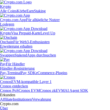
Krypto
Alle Coins
Körbe
Earn
Staking
Crypto.com App
Für alltägliche Nutzer
Loslegen
Krypto
Visa Prepaid-Karte
Level Up
Onchain
Für Web3-Enthusiasten
Erweiterung erhalten
Swappen
Staken
dApps durchsuchen
Pay
Für Händler
Händler-Registrierung
Pay-Terminal
Pay SDK
eCommerce-Plugins
Cronos
EVM-kompatible Layer 1
Cronos entdecken
Cronos PoS
Cronos EVM
Cronos zkEVM
AI Agent SDK
Erkunden
Affiliate
Institutionen
Verwahrung
Crypto.com
Über