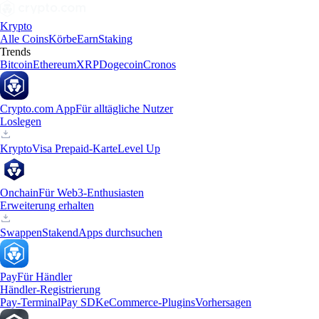
Krypto
Alle Coins
Körbe
Earn
Staking
Trends
Bitcoin
Ethereum
XRP
Dogecoin
Cronos
Crypto.com App
Für alltägliche Nutzer
Loslegen
Krypto
Visa Prepaid-Karte
Level Up
Onchain
Für Web3-Enthusiasten
Erweiterung erhalten
Swappen
Staken
dApps durchsuchen
Pay
Für Händler
Händler-Registrierung
Pay-Terminal
Pay SDK
eCommerce-Plugins
Vorhersagen