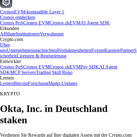
Cronos
EVM-kompatible Layer 1
Cronos entdecken
Cronos PoS
Cronos EVM
Cronos zkEVM
AI Agent SDK
Erkunden
Affiliate
Institutionen
Verwahrung
Crypto.com
Über
uns
Unternehmensnachrichten
Produktneuheiten
Events
Karriere
Partner
S
icherheit
Lizenzen & Registrierung
Entwickler
Cronos PoS
Cronos EVM
Cronos zkEVM
Pay SDK
AI Agent
SDK
MCP Servers
Trading Skill Repo
Lernen
Lernen
Bitcoin
Forschung
Markt-Updates
KRYPTO
Okta, Inc. in Deutschland
staken
Verdienen Sie Rewards auf Ihre digitalen Assets mit der Crypto.com