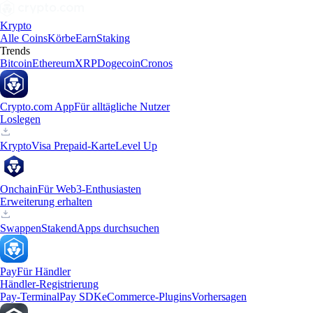
Krypto
Alle Coins
Körbe
Earn
Staking
Trends
Bitcoin
Ethereum
XRP
Dogecoin
Cronos
Crypto.com App
Für alltägliche Nutzer
Loslegen
Krypto
Visa Prepaid-Karte
Level Up
Onchain
Für Web3-Enthusiasten
Erweiterung erhalten
Swappen
Staken
dApps durchsuchen
Pay
Für Händler
Händler-Registrierung
Pay-Terminal
Pay SDK
eCommerce-Plugins
Vorhersagen