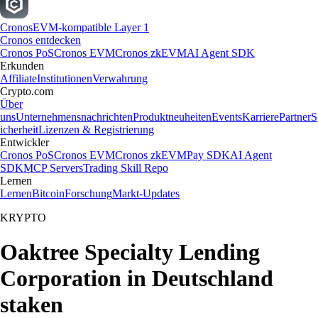
Cronos
EVM-kompatible Layer 1
Cronos entdecken
Cronos PoS
Cronos EVM
Cronos zkEVM
AI Agent SDK
Erkunden
Affiliate
Institutionen
Verwahrung
Crypto.com
Über
uns
Unternehmensnachrichten
Produktneuheiten
Events
Karriere
Partner
S
icherheit
Lizenzen & Registrierung
Entwickler
Cronos PoS
Cronos EVM
Cronos zkEVM
Pay SDK
AI Agent
SDK
MCP Servers
Trading Skill Repo
Lernen
Lernen
Bitcoin
Forschung
Markt-Updates
KRYPTO
Oaktree Specialty Lending
Corporation in Deutschland
staken