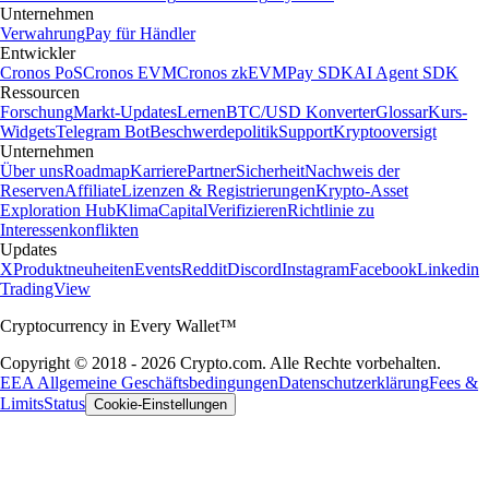
Unternehmen
Verwahrung
Pay für Händler
Entwickler
Cronos PoS
Cronos EVM
Cronos zkEVM
Pay SDK
AI Agent SDK
Ressourcen
Forschung
Markt-Updates
Lernen
BTC/USD Konverter
Glossar
Kurs-
Widgets
Telegram Bot
Beschwerdepolitik
Support
Kryptooversigt
Unternehmen
Über uns
Roadmap
Karriere
Partner
Sicherheit
Nachweis der
Reserven
Affiliate
Lizenzen & Registrierungen
Krypto-Asset
Exploration Hub
Klima
Capital
Verifizieren
Richtlinie zu
Interessenkonflikten
Updates
X
Produktneuheiten
Events
Reddit
Discord
Instagram
Facebook
Linkedin
TradingView
Cryptocurrency in Every Wallet™
Copyright © 2018 - 2026 Crypto.com. Alle Rechte vorbehalten.
EEA Allgemeine Geschäftsbedingungen
Datenschutzerklärung
Fees &
Limits
Status
Cookie-Einstellungen