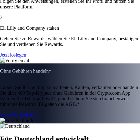
Folgen Sie den Anweisungen, erstellen Sie Ihr Profil und nutzen Sie
unsere Plattform.
3
Eli Lilly and Company staken
Gehen Sie zu Rewards, wählen Sie Eli Lilly and Company, bestätigen
Sie und verdienen Sie Rewards.
Jetzt loslegen
Ohne Gebühren handeln*
Lassen Sie Ihr Geld für sich arbeiten. Kaufen, verkaufen oder handeln
Sie über 400 Top-Kryptos ohne Gebühren in der Crypto.com App.
Werden Sie Teil von Level Up und sichern Sie sich branchenweit
führende Rewards. Es gelten die AGB.*
Level Up beitreten
Für Deutschland entwickelt