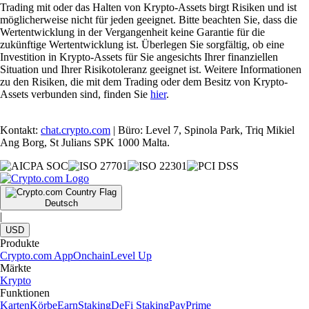
Trading mit oder das Halten von Krypto-Assets birgt Risiken und ist
möglicherweise nicht für jeden geeignet. Bitte beachten Sie, dass die
Wertentwicklung in der Vergangenheit keine Garantie für die
zukünftige Wertentwicklung ist. Überlegen Sie sorgfältig, ob eine
Investition in Krypto-Assets für Sie angesichts Ihrer finanziellen
Situation und Ihrer Risikotoleranz geeignet ist. Weitere Informationen
zu den Risiken, die mit dem Trading oder dem Besitz von Krypto-
Assets verbunden sind, finden Sie
hier
.
Kontakt:
chat.crypto.com
| Büro: Level 7, Spinola Park, Triq Mikiel
Ang Borg, St Julians SPK 1000 Malta.
Deutsch
|
USD
Produkte
Crypto.com App
Onchain
Level Up
Märkte
Krypto
Funktionen
Karten
Körbe
Earn
Staking
DeFi Staking
Pay
Prime