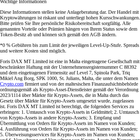
Wichtige Informationen
Diese Informationen stellen keine Anlageberatung dar. Der Handel mit
Kryptowährungen ist riskant und unterliegt hohen Kursschwankungen.
Bitte prüfen Sie Ihre persönliche Risikobereitschaft sorgfältig. Alle
genannten Vorteile oder Prämien hängen von Ihrem Status sowie dem
Token-Besitz ab und können sich gemäß den AGB ändern.
*0 % Gebühren bis zum Limit der jeweiligen Level-Up-Stufe. Spreads
und weitere Kosten sind möglich.
Foris DAX MT Limited ist eine in Malta eingetragene Gesellschaft mit
beschränkter Haftung mit der Unternehmensregisternummer C 88392
und dem eingetragenen Firmensitz auf Level 7, Spinola Park, Triq
Mikiel Ang Borg, SPK 1000, St. Julians, Malta, die unter dem Namen
Crypto.com
firmiert und von der maltesischen Finanzaufsichtsbehörde
ordnungsgemäß als Krypto-Asset-Dienstleister gemäß der Verordnung
2023/1114 über Märkte für Krypto-Assets, die in Malta durch das
Gesetz über Märkte für Krypto-Assets umgesetzt wurde, zugelassen
ist. Foris DAX MT Limited ist berechtigt, die folgenden Services zu
erbringen: 1. Umtausch von Krypto-Assets in Geldmittel; 2. Umtausch
von Krypto-Assets in andere Krypto-Assets; 3. Empfang und
Übermittlung von Orders für Krypto-Assets im Namen von Kunden;
4. Ausführung von Orders für Krypto-Assets im Namen von Kunden;
5. Überweisungsservices für Krypto-Assets im Namen von Kunden;