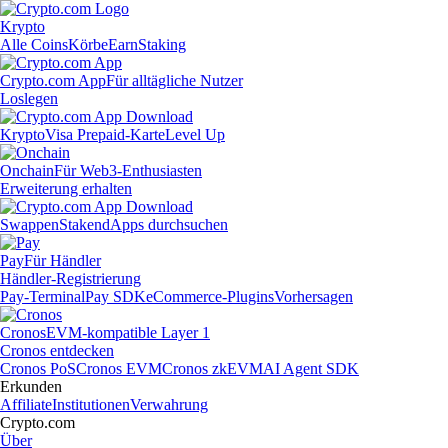
Krypto
Alle Coins
Körbe
Earn
Staking
Crypto.com App
Für alltägliche Nutzer
Loslegen
Krypto
Visa Prepaid-Karte
Level Up
Onchain
Für Web3-Enthusiasten
Erweiterung erhalten
Swappen
Staken
dApps durchsuchen
Pay
Für Händler
Händler-Registrierung
Pay-Terminal
Pay SDK
eCommerce-Plugins
Vorhersagen
Cronos
EVM-kompatible Layer 1
Cronos entdecken
Cronos PoS
Cronos EVM
Cronos zkEVM
AI Agent SDK
Erkunden
Affiliate
Institutionen
Verwahrung
Crypto.com
Über