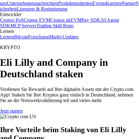
uns
Unternehmensnachrichten
Produktneuheiten
Events
Karriere
Partner
S
icherheit
Lizenzen & Registrierung
Entwickler
Cronos PoS
Cronos EVM
Cronos zkEVM
Pay SDK
AI Agent
SDK
MCP Servers
Trading Skill Repo
Lernen
Lernen
Bitcoin
Forschung
Markt-Updates
KRYPTO
Eli Lilly and Company in
Deutschland staken
Verdienen Sie Rewards auf Ihre digitalen Assets mit der Crypto.com
App! Staken Sie Ihre Kryptos ganz einfach in Deutschland, nehmen
Sie an der Netzwerkvalidierung teil und vieles mehr.
Jetzt starten
Ihre Vorteile beim Staking von Eli Lilly
and Company