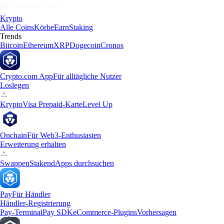
Krypto
Alle Coins
Körbe
Earn
Staking
Trends
Bitcoin
Ethereum
XRP
Dogecoin
Cronos
Crypto.com App
Für alltägliche Nutzer
Loslegen
Krypto
Visa Prepaid-Karte
Level Up
Onchain
Für Web3-Enthusiasten
Erweiterung erhalten
Swappen
Staken
dApps durchsuchen
Pay
Für Händler
Händler-Registrierung
Pay-Terminal
Pay SDK
eCommerce-Plugins
Vorhersagen