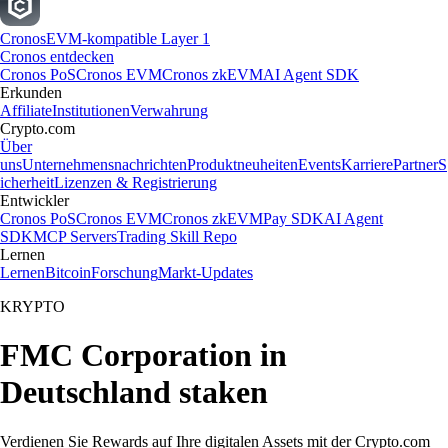
Cronos
EVM-kompatible Layer 1
Cronos entdecken
Cronos PoS
Cronos EVM
Cronos zkEVM
AI Agent SDK
Erkunden
Affiliate
Institutionen
Verwahrung
Crypto.com
Über
uns
Unternehmensnachrichten
Produktneuheiten
Events
Karriere
Partner
S
icherheit
Lizenzen & Registrierung
Entwickler
Cronos PoS
Cronos EVM
Cronos zkEVM
Pay SDK
AI Agent
SDK
MCP Servers
Trading Skill Repo
Lernen
Lernen
Bitcoin
Forschung
Markt-Updates
KRYPTO
FMC Corporation in
Deutschland staken
Verdienen Sie Rewards auf Ihre digitalen Assets mit der Crypto.com