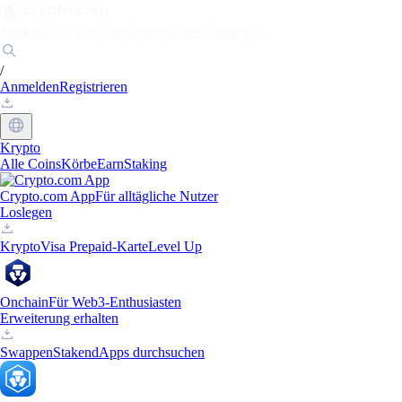
Märkte
Einzelpersonen
Unternehmen
Entdecken
/
Anmelden
Registrieren
Krypto
Alle Coins
Körbe
Earn
Staking
Crypto.com App
Für alltägliche Nutzer
Loslegen
Krypto
Visa Prepaid-Karte
Level Up
Onchain
Für Web3-Enthusiasten
Erweiterung erhalten
Swappen
Staken
dApps durchsuchen