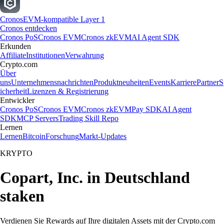
Cronos
EVM-kompatible Layer 1
Cronos entdecken
Cronos PoS
Cronos EVM
Cronos zkEVM
AI Agent SDK
Erkunden
Affiliate
Institutionen
Verwahrung
Crypto.com
Über
uns
Unternehmensnachrichten
Produktneuheiten
Events
Karriere
Partner
S
icherheit
Lizenzen & Registrierung
Entwickler
Cronos PoS
Cronos EVM
Cronos zkEVM
Pay SDK
AI Agent
SDK
MCP Servers
Trading Skill Repo
Lernen
Lernen
Bitcoin
Forschung
Markt-Updates
KRYPTO
Copart, Inc. in Deutschland
staken
Verdienen Sie Rewards auf Ihre digitalen Assets mit der Crypto.com