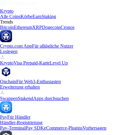
Krypto
Alle Coins
Körbe
Earn
Staking
Trends
Bitcoin
Ethereum
XRP
Dogecoin
Cronos
Crypto.com App
Für alltägliche Nutzer
Loslegen
Krypto
Visa Prepaid-Karte
Level Up
Onchain
Für Web3-Enthusiasten
Erweiterung erhalten
Swappen
Staken
dApps durchsuchen
Pay
Für Händler
Händler-Registrierung
Pay-Terminal
Pay SDK
eCommerce-Plugins
Vorhersagen