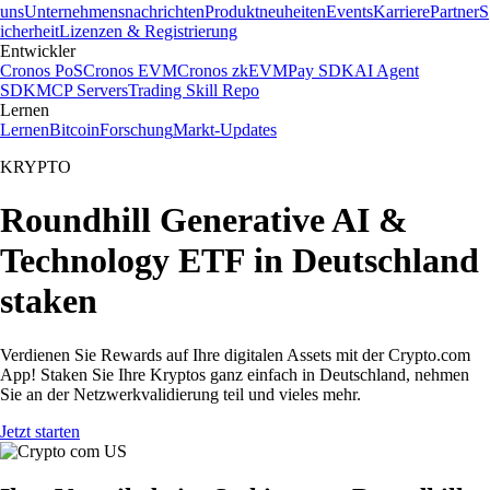
uns
Unternehmensnachrichten
Produktneuheiten
Events
Karriere
Partner
S
icherheit
Lizenzen & Registrierung
Entwickler
Cronos PoS
Cronos EVM
Cronos zkEVM
Pay SDK
AI Agent
SDK
MCP Servers
Trading Skill Repo
Lernen
Lernen
Bitcoin
Forschung
Markt-Updates
KRYPTO
Roundhill Generative AI &
Technology ETF in Deutschland
staken
Verdienen Sie Rewards auf Ihre digitalen Assets mit der Crypto.com
App! Staken Sie Ihre Kryptos ganz einfach in Deutschland, nehmen
Sie an der Netzwerkvalidierung teil und vieles mehr.
Jetzt starten