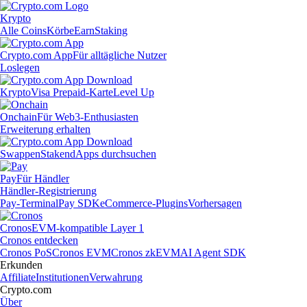
Krypto
Alle Coins
Körbe
Earn
Staking
Crypto.com App
Für alltägliche Nutzer
Loslegen
Krypto
Visa Prepaid-Karte
Level Up
Onchain
Für Web3-Enthusiasten
Erweiterung erhalten
Swappen
Staken
dApps durchsuchen
Pay
Für Händler
Händler-Registrierung
Pay-Terminal
Pay SDK
eCommerce-Plugins
Vorhersagen
Cronos
EVM-kompatible Layer 1
Cronos entdecken
Cronos PoS
Cronos EVM
Cronos zkEVM
AI Agent SDK
Erkunden
Affiliate
Institutionen
Verwahrung
Crypto.com
Über