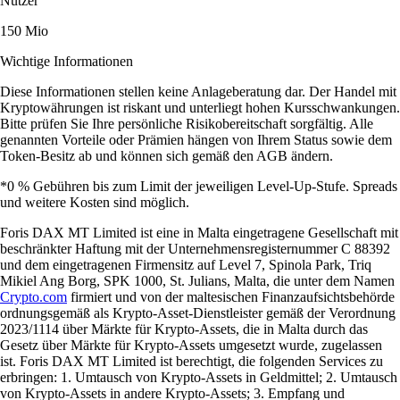
Nutzer
150 Mio
Wichtige Informationen
Diese Informationen stellen keine Anlageberatung dar. Der Handel mit
Kryptowährungen ist riskant und unterliegt hohen Kursschwankungen.
Bitte prüfen Sie Ihre persönliche Risikobereitschaft sorgfältig. Alle
genannten Vorteile oder Prämien hängen von Ihrem Status sowie dem
Token-Besitz ab und können sich gemäß den AGB ändern.
*0 % Gebühren bis zum Limit der jeweiligen Level-Up-Stufe. Spreads
und weitere Kosten sind möglich.
Foris DAX MT Limited ist eine in Malta eingetragene Gesellschaft mit
beschränkter Haftung mit der Unternehmensregisternummer C 88392
und dem eingetragenen Firmensitz auf Level 7, Spinola Park, Triq
Mikiel Ang Borg, SPK 1000, St. Julians, Malta, die unter dem Namen
Crypto.com
firmiert und von der maltesischen Finanzaufsichtsbehörde
ordnungsgemäß als Krypto-Asset-Dienstleister gemäß der Verordnung
2023/1114 über Märkte für Krypto-Assets, die in Malta durch das
Gesetz über Märkte für Krypto-Assets umgesetzt wurde, zugelassen
ist. Foris DAX MT Limited ist berechtigt, die folgenden Services zu
erbringen: 1. Umtausch von Krypto-Assets in Geldmittel; 2. Umtausch
von Krypto-Assets in andere Krypto-Assets; 3. Empfang und