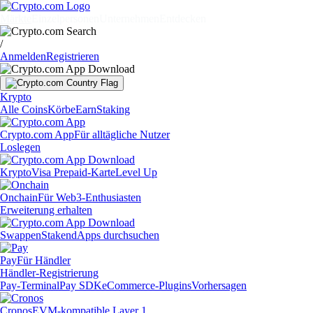
Märkte
Einzelpersonen
Unternehmen
Entdecken
/
Anmelden
Registrieren
Krypto
Alle Coins
Körbe
Earn
Staking
Crypto.com App
Für alltägliche Nutzer
Loslegen
Krypto
Visa Prepaid-Karte
Level Up
Onchain
Für Web3-Enthusiasten
Erweiterung erhalten
Swappen
Staken
dApps durchsuchen
Pay
Für Händler
Händler-Registrierung
Pay-Terminal
Pay SDK
eCommerce-Plugins
Vorhersagen
Cronos
EVM-kompatible Layer 1