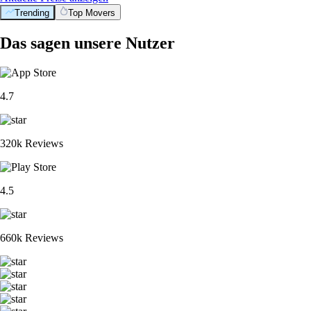
Trending
Top Movers
Das sagen unsere Nutzer
4.7
320k Reviews
4.5
660k Reviews