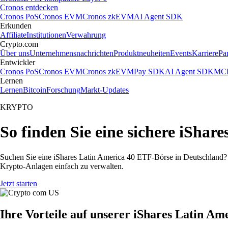
Cronos entdecken
Cronos PoS
Cronos EVM
Cronos zkEVM
AI Agent SDK
Erkunden
Affiliate
Institutionen
Verwahrung
Crypto.com
Über uns
Unternehmensnachrichten
Produktneuheiten
Events
Karriere
Pa
Entwickler
Cronos PoS
Cronos EVM
Cronos zkEVM
Pay SDK
AI Agent SDK
MCP
Lernen
Lernen
Bitcoin
Forschung
Markt-Updates
KRYPTO
So finden Sie eine sichere iSha
Suchen Sie eine iShares Latin America 40 ETF-Börse in Deutschland? 
Krypto-Anlagen einfach zu verwalten.
Jetzt starten
Ihre Vorteile auf unserer iShares Latin A