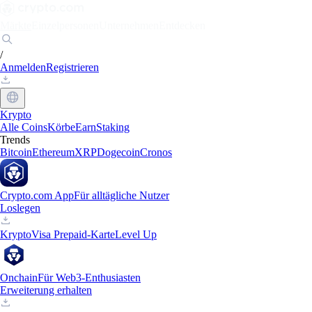
Märkte
Einzelpersonen
Unternehmen
Entdecken
/
Anmelden
Registrieren
Krypto
Alle Coins
Körbe
Earn
Staking
Trends
Bitcoin
Ethereum
XRP
Dogecoin
Cronos
Crypto.com App
Für alltägliche Nutzer
Loslegen
Krypto
Visa Prepaid-Karte
Level Up
Onchain
Für Web3-Enthusiasten
Erweiterung erhalten