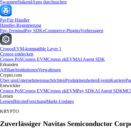
Swappen
Staken
dApps durchsuchen
Pay
Für Händler
Händler-Registrierung
Pay-Terminal
Pay SDK
eCommerce-Plugins
Vorhersagen
Cronos
EVM-kompatible Layer 1
Cronos entdecken
Cronos PoS
Cronos EVM
Cronos zkEVM
AI Agent SDK
Erkunden
Affiliate
Institutionen
Verwahrung
Crypto.com
Über uns
Unternehmensnachrichten
Produktneuheiten
Events
Karriere
Pa
Entwickler
Cronos PoS
Cronos EVM
Cronos zkEVM
Pay SDK
AI Agent SDK
MCP
Lernen
Lernen
Bitcoin
Forschung
Markt-Updates
KRYPTO
Zuverlässiger Navitas Semiconductor Corp