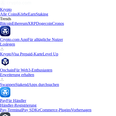
Krypto
Alle Coins
Körbe
Earn
Staking
Trends
Bitcoin
Ethereum
XRP
Dogecoin
Cronos
Crypto.com App
Für alltägliche Nutzer
Loslegen
Krypto
Visa Prepaid-Karte
Level Up
Onchain
Für Web3-Enthusiasten
Erweiterung erhalten
Swappen
Staken
dApps durchsuchen
Pay
Für Händler
Händler-Registrierung
Pay-Terminal
Pay SDK
eCommerce-Plugins
Vorhersagen