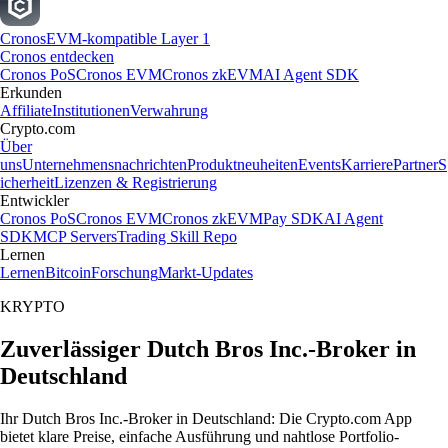
Cronos
EVM-kompatible Layer 1
Cronos entdecken
Cronos PoS
Cronos EVM
Cronos zkEVM
AI Agent SDK
Erkunden
Affiliate
Institutionen
Verwahrung
Crypto.com
Über
uns
Unternehmensnachrichten
Produktneuheiten
Events
Karriere
Partner
S
icherheit
Lizenzen & Registrierung
Entwickler
Cronos PoS
Cronos EVM
Cronos zkEVM
Pay SDK
AI Agent
SDK
MCP Servers
Trading Skill Repo
Lernen
Lernen
Bitcoin
Forschung
Markt-Updates
KRYPTO
Zuverlässiger Dutch Bros Inc.-Broker in
Deutschland
Ihr Dutch Bros Inc.-Broker in Deutschland: Die Crypto.com App
bietet klare Preise, einfache Ausführung und nahtlose Portfolio-