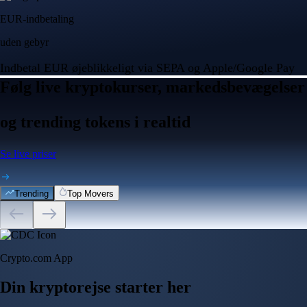
EUR-indbetaling
uden gebyr
Indbetal EUR øjeblikkeligt via SEPA og Apple/Google Pay
Følg live kryptokurser, markedsbevægelser
og trending tokens i realtid
Se live priser
Trending
Top Movers
Crypto.com App
Din kryptorejse starter her