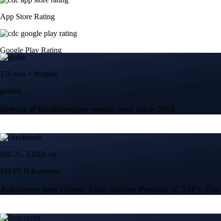
App Store Rating
Google Play Rating
150 mio.+ brugere
globalt
Betroet af kryptobrugere verden over siden 2016
MiCA-, EMD- og
MiFID II-licenseret
Autoriseret som Crypto-Asset Service Provider (CASP), Elec