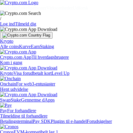
Markeder
Enkeltpersoner
Virksomheder
Udforsk
/
Log ind
Tilmeld dig
Krypto
Alle coins
Kurve
Earn
Staking
Crypto.com App
Til hverdagsbrugere
Kom i gang
Krypto
Visa forudbetalt kort
Level Up
Onchain
For web3-entusiaster
Hent udvidelse
Swap
Stake
Gennemse dApps
Pay
For forhandlere
Tilmelding til forhandlere
Betalingsterminal
Pay SDK
Plugins til e-handel
Forudsigelser
Cronos
EVM-kompatibelt lag 1