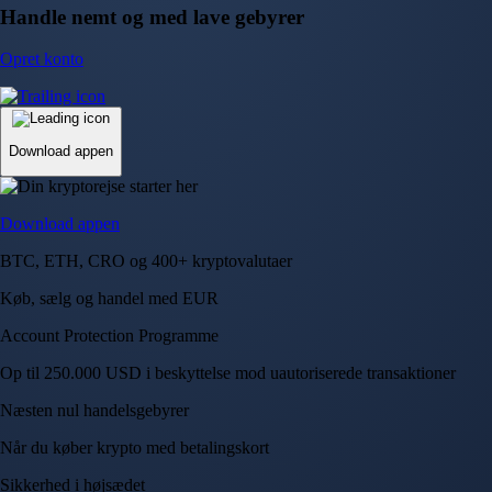
Handle nemt og med lave gebyrer
Opret konto
Download appen
Download appen
BTC, ETH, CRO og 400+ kryptovalutaer
Køb, sælg og handel med EUR
Account Protection Programme
Op til 250.000 USD i beskyttelse mod uautoriserede transaktioner
Næsten nul handelsgebyrer
Når du køber krypto med betalingskort
Sikkerhed i højsædet