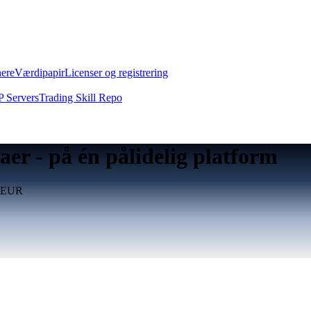
nere
Værdipapir
Licenser og registrering
 Servers
Trading Skill Repo
aer - på én pålidelig platform
d EUR