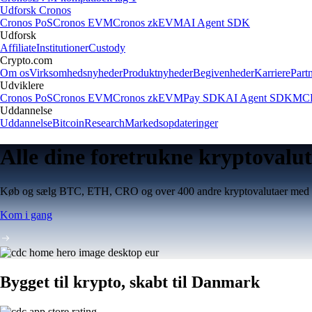
Udforsk Cronos
Cronos PoS
Cronos EVM
Cronos zkEVM
AI Agent SDK
Udforsk
Affiliate
Institutioner
Custody
Crypto.com
Om os
Virksomhedsnyheder
Produktnyheder
Begivenheder
Karriere
Part
Udviklere
Cronos PoS
Cronos EVM
Cronos zkEVM
Pay SDK
AI Agent SDK
MCP
Uddannelse
Uddannelse
Bitcoin
Research
Markedsopdateringer
Alle dine foretrukne kryptovalut
Køb og sælg BTC, ETH, CRO og over 400 andre kryptovalutaer me
Kom i gang
Bygget til krypto, skabt til Danmark