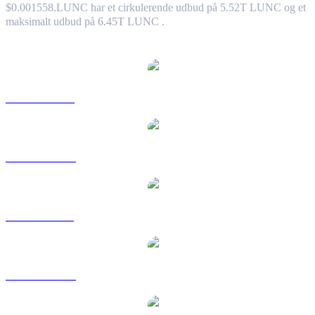
$0.001558.
LUNC har et cirkulerende udbud på 5.52T LUNC og et
maksimalt udbud på 6.45T LUNC .
Populære Luna Classic-konverteringspar
LUNC til USD
LUNC til AUD
LUNC til BRL
LUNC til CAD