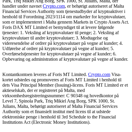
Park, Triq Mikiel Ang Borg, SPK 1000, St. Julians, Malta, der
handler under navnet
Crypto.com
, er behørigt autoriseret af Malta
Financial Services Authority som tjenestudbyder af kryptoaktiver i
henhold til Forordning 2023/1114 om markeder for kryptovalutaer,
som er implementeret i Malta gennem Markets in Crypto Assets Act.
Foris DAX MT Limited er bemyndiget til at levere følgende
tjenester: 1. Veksling af kryptovalutaer til penge; 2. Veksling af
kryptovalutaer til andre kryptovalutaer; 3. Modtagelse og
videresendelse af ordrer på kryptovalutaer på vegne af kunder; 4.
Udførelse af ordrer på kryptovalutaer på vegne af kunder; 5.
Overførselstjenester for kryptovalutaer på vegne af kunder; 6.
Opbevaring og administration af kryptovalutaer på vegne af kunder.
Kontantkontoen leveres af Foris MT Limited.
Crypto.com
Visa-
kortet udstedes og promoveres af Foris MT Limited i henhold til
dets Visa Principal Member (Issuing)-licens. Foris MT Limited er et
aktieselskab, der er registreret på Malta, med
virksomhedsregistreringsnummer: C 90348 og hovedkontor på
Level 7, Spinola Park, Triq Mikiel Ang Borg, SPK 1000, St.
Julians, Malta, behørigt autoriseret af Malta Financial Services
Authority som et finansielt institut med licens til at udstede
elektroniske penge i henhold til 3rd Schedule to the Financial
Institutions Act (Electronic Money Institutions).