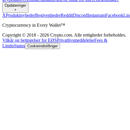
Opdateringer
+
X
Produktnyheder
Begivenheder
Reddit
Discord
Instagram
Facebook
Lin
Cryptocurrency in Every Wallet™
Copyright © 2018 - 2026 Crypto.com. Alle rettigheder forbeholdes.
Vilkår og betingelser for EØS
Privatlivsmeddelelse
Fees &
Limits
Status
Cookieindstillinger