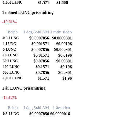
$1.571
$1.606
1,000
LUNC
1 måned LUNC prisændring
-19.81%
Beløb
I dag 5:40 AM
1 mdr. siden
$0.0007856
$0.0009801
0.5
LUNC
$0.001571
$0.00196
1
LUNC
$0.007856
$0.009801
5
LUNC
$0.01571
$0.0196
10
LUNC
$0.07856
$0.09801
50
LUNC
$0.1571
$0.196
100
LUNC
$0.7856
$0.9801
500
LUNC
$1.571
$1.96
1,000
LUNC
1 år LUNC prisændring
-12.12%
Beløb
I dag 5:40 AM
1 år siden
$0.0007856
$0.0009016
0.5
LUNC