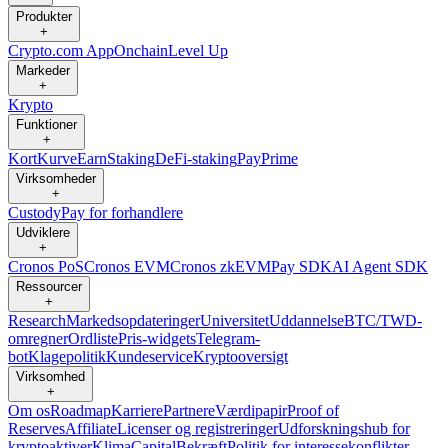
Produkter
+
Crypto.com App
Onchain
Level Up
Markeder
+
Krypto
Funktioner
+
Kort
Kurve
Earn
Staking
DeFi-staking
Pay
Prime
Virksomheder
+
Custody
Pay for forhandlere
Udviklere
+
Cronos PoS
Cronos EVM
Cronos zkEVM
Pay SDK
AI Agent SDK
Ressourcer
+
Research
Markedsopdateringer
Universitet
Uddannelse
BTC/TWD-
omregner
Ordliste
Pris-widgets
Telegram-
bot
Klagepolitik
Kundeservice
Kryptooversigt
Virksomhed
+
Om os
Roadmap
Karriere
Partnere
Værdipapir
Proof of
Reserves
Affiliate
Licenser og registreringer
Udforskningshub for
kryptoaktiver
Klima
Capital
Bekræft
Politik for interessekonflikter