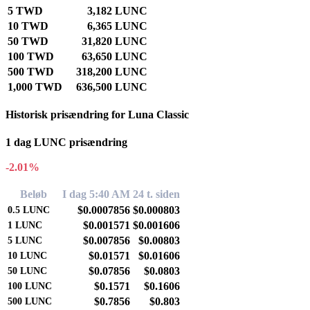
5 TWD
3,182 LUNC
10 TWD
6,365 LUNC
50 TWD
31,820 LUNC
100 TWD
63,650 LUNC
500 TWD
318,200 LUNC
1,000 TWD
636,500 LUNC
Historisk prisændring for Luna Classic
1 dag LUNC prisændring
-2.01%
Beløb
I dag 5:40 AM
24 t. siden
$0.0007856
$0.000803
0.5
LUNC
$0.001571
$0.001606
1
LUNC
$0.007856
$0.00803
5
LUNC
$0.01571
$0.01606
10
LUNC
$0.07856
$0.0803
50
LUNC
$0.1571
$0.1606
100
LUNC
$0.7856
$0.803
500
LUNC