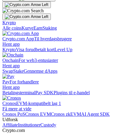
Krypto
Alle coins
Kurve
Earn
Staking
Crypto.com App
Til hverdagsbrugere
Hent app
Krypto
Visa forudbetalt kort
Level Up
Onchain
For web3-entusiaster
Hent app
Swap
Stake
Gennemse dApps
Pay
For forhandlere
Hent app
Betalingsterminal
Pay SDK
Plugins til e-handel
Cronos
EVM-kompatibelt lag 1
Få mere at vide
Cronos PoS
Cronos EVM
Cronos zkEVM
AI Agent SDK
Udforsk
Affiliate
Institutioner
Custody
Crypto.com