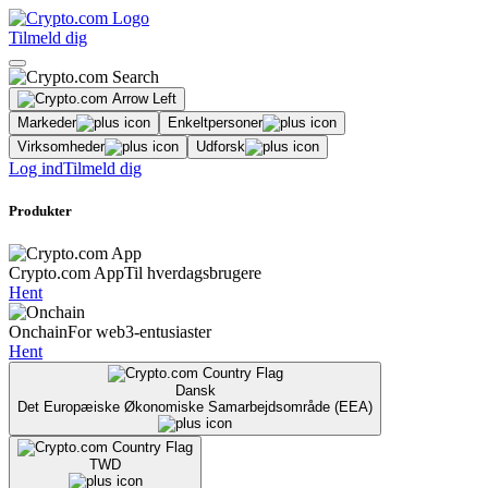
Tilmeld dig
Markeder
Enkeltpersoner
Virksomheder
Udforsk
Log ind
Tilmeld dig
Produkter
Crypto.com App
Til hverdagsbrugere
Hent
Onchain
For web3-entusiaster
Hent
Dansk
Det Europæiske Økonomiske Samarbejdsområde (EEA)
TWD