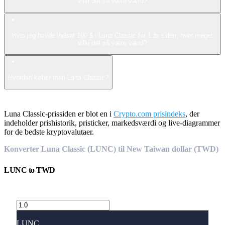
ville det så være værd?
Hvis jeg havde indsat 100 $ i Luna Classic for 1 år siden, hvor meget
ville det så være værd?
Hvordan køber man Luna Classic?
Luna Classic-prissiden er blot en i
Crypto.com prisindeks
, der
indeholder prishistorik, pristicker, markedsværdi og live-diagrammer
for de bedste kryptovalutaer.
Konverter Luna Classic (LUNC) til New Taiwan dollar (TWD)
LUNC
to
TWD
LUNC