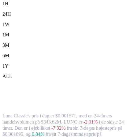
1H
24H
1W
1M
3M
6M
1Y
ALL
Luna Classic (LUNC) til TWD –
valutakurs og markedsdata
Luna Classic's pris i dag er $0.001571, med en 24-timers
handelsvolumen på $343.62M. LUNC er
-2.01%
i de sidste 24
timer.
Den er i øjeblikket
-7.32%
fra sin 7-dages højestepris på
$0.001695,
og
0.84%
fra sit 7-dages mindstepris på