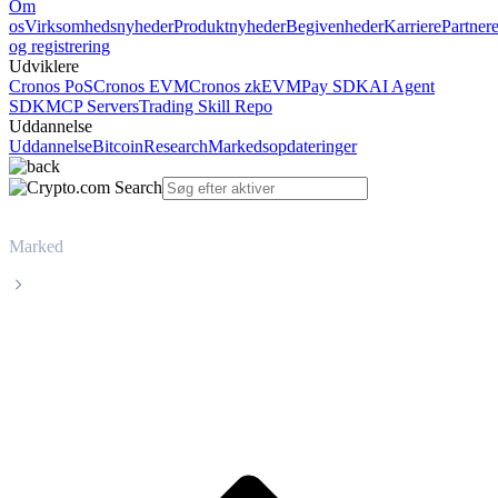
Om
os
Virksomhedsnyheder
Produktnyheder
Begivenheder
Karriere
Partner
og registrering
Udviklere
Cronos PoS
Cronos EVM
Cronos zkEVM
Pay SDK
AI Agent
SDK
MCP Servers
Trading Skill Repo
Uddannelse
Uddannelse
Bitcoin
Research
Markedsopdateringer
Marked
Luna Classic
Livepris på Luna Classic LUNC