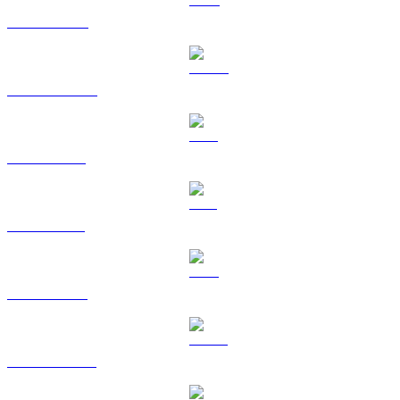
BNB til TWD
USDC til TWD
XRP til TWD
SOL til TWD
TRX til TWD
HYPE til TWD