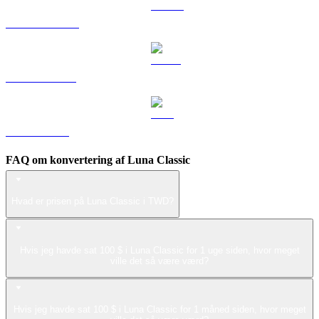
DOGE til TWD
USDS til TWD
LEO til TWD
FAQ om konvertering af Luna Classic
Hvad er prisen på Luna Classic i TWD?
Hvis jeg havde sat 100 $ i Luna Classic for 1 uge siden, hvor meget
ville det så være værd?
Hvis jeg havde sat 100 $ i Luna Classic for 1 måned siden, hvor meget