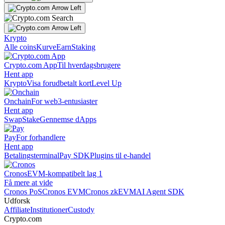
Krypto
Alle coins
Kurve
Earn
Staking
Crypto.com App
Til hverdagsbrugere
Hent app
Krypto
Visa forudbetalt kort
Level Up
Onchain
For web3-entusiaster
Hent app
Swap
Stake
Gennemse dApps
Pay
For forhandlere
Hent app
Betalingsterminal
Pay SDK
Plugins til e-handel
Cronos
EVM-kompatibelt lag 1
Få mere at vide
Cronos PoS
Cronos EVM
Cronos zkEVM
AI Agent SDK
Udforsk
Affiliate
Institutioner
Custody
Crypto.com