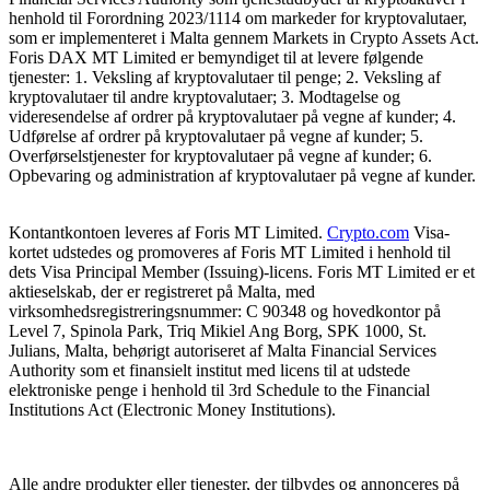
henhold til Forordning 2023/1114 om markeder for kryptovalutaer,
som er implementeret i Malta gennem Markets in Crypto Assets Act.
Foris DAX MT Limited er bemyndiget til at levere følgende
tjenester: 1. Veksling af kryptovalutaer til penge; 2. Veksling af
kryptovalutaer til andre kryptovalutaer; 3. Modtagelse og
videresendelse af ordrer på kryptovalutaer på vegne af kunder; 4.
Udførelse af ordrer på kryptovalutaer på vegne af kunder; 5.
Overførselstjenester for kryptovalutaer på vegne af kunder; 6.
Opbevaring og administration af kryptovalutaer på vegne af kunder.
Kontantkontoen leveres af Foris MT Limited.
Crypto.com
Visa-
kortet udstedes og promoveres af Foris MT Limited i henhold til
dets Visa Principal Member (Issuing)-licens. Foris MT Limited er et
aktieselskab, der er registreret på Malta, med
virksomhedsregistreringsnummer: C 90348 og hovedkontor på
Level 7, Spinola Park, Triq Mikiel Ang Borg, SPK 1000, St.
Julians, Malta, behørigt autoriseret af Malta Financial Services
Authority som et finansielt institut med licens til at udstede
elektroniske penge i henhold til 3rd Schedule to the Financial
Institutions Act (Electronic Money Institutions).
Alle andre produkter eller tjenester, der tilbydes og annonceres på