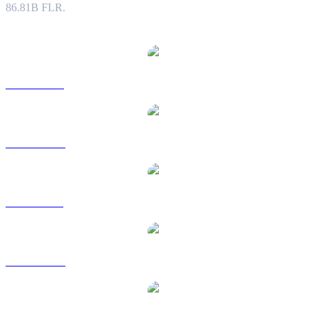
86.81B FLR.
Populære FLARE-konverteringspar
FLR til USD
FLR til AUD
FLR til BRL
FLR til CAD