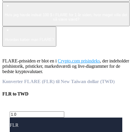
Hvis jeg havde indsat 100 $ i FLARE for 1 år siden, hvor meget ville det
så være værd?
Hvordan køber man FLARE?
FLARE-prissiden er blot en i
Crypto.com prisindeks
, der indeholder
prishistorik, pristicker, markedsværdi og live-diagrammer for de
bedste kryptovalutaer.
Konverter FLARE (FLR) til New Taiwan dollar (TWD)
FLR
to
TWD
FLR