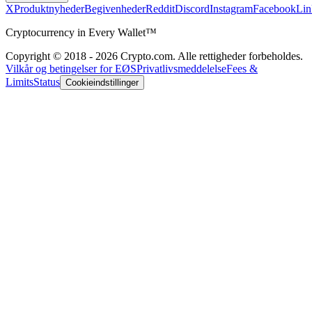
X
Produktnyheder
Begivenheder
Reddit
Discord
Instagram
Facebook
Lin
Cryptocurrency in Every Wallet™
Copyright © 2018 - 2026 Crypto.com. Alle rettigheder forbeholdes.
Vilkår og betingelser for EØS
Privatlivsmeddelelse
Fees &
Limits
Status
Cookieindstillinger