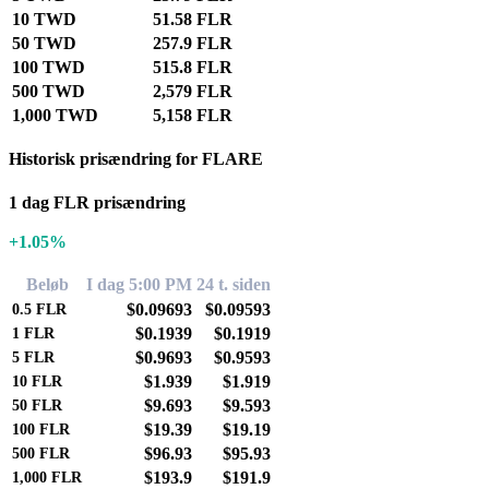
10 TWD
51.58 FLR
50 TWD
257.9 FLR
100 TWD
515.8 FLR
500 TWD
2,579 FLR
1,000 TWD
5,158 FLR
Historisk prisændring for FLARE
1 dag FLR prisændring
+1.05%
Beløb
I dag 5:00 PM
24 t. siden
$0.09693
$0.09593
0.5
FLR
$0.1939
$0.1919
1
FLR
$0.9693
$0.9593
5
FLR
$1.939
$1.919
10
FLR
$9.693
$9.593
50
FLR
$19.39
$19.19
100
FLR
$96.93
$95.93
500
FLR
$193.9
$191.9
1,000
FLR