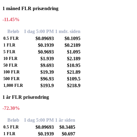
1 måned FLR prisændring
-11.45%
Beløb
I dag 5:00 PM
1 mdr. siden
$0.09693
$0.1095
0.5
FLR
$0.1939
$0.2189
1
FLR
$0.9693
$1.095
5
FLR
$1.939
$2.189
10
FLR
$9.693
$10.95
50
FLR
$19.39
$21.89
100
FLR
$96.93
$109.5
500
FLR
$193.9
$218.9
1,000
FLR
1 år FLR prisændring
-72.30%
Beløb
I dag 5:00 PM
1 år siden
$0.09693
$0.3485
0.5
FLR
$0.1939
$0.697
1
FLR