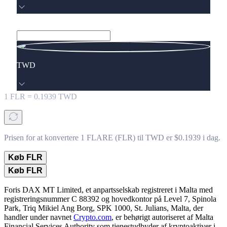
TWD
1
FLR
=
0.1939
TWD
Prisen for at konvertere 1 FLARE (FLR) til TWD er $0.1939 i dag.
Køb FLR
Køb FLR
Foris DAX MT Limited, et anpartsselskab registreret i Malta med
registreringsnummer C 88392 og hovedkontor på Level 7, Spinola
Park, Triq Mikiel Ang Borg, SPK 1000, St. Julians, Malta, der
handler under navnet
Crypto.com
, er behørigt autoriseret af Malta
Financial Services Authority som tjenestudbyder af kryptoaktiver i