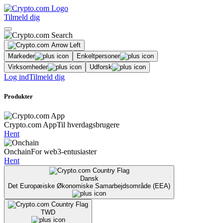
Tilmeld dig
Markeder
Enkeltpersoner
Virksomheder
Udforsk
Log ind
Tilmeld dig
Produkter
Crypto.com App
Til hverdagsbrugere
Hent
Onchain
For web3-entusiaster
Hent
Dansk
Det Europæiske Økonomiske Samarbejdsområde (EEA)
TWD