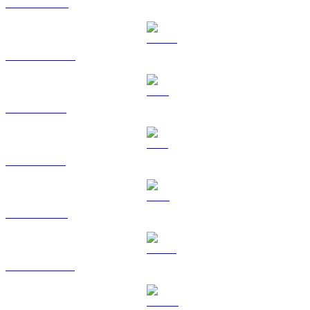
BNB til TWD
USDC til TWD
XRP til TWD
SOL til TWD
TRX til TWD
HYPE til TWD