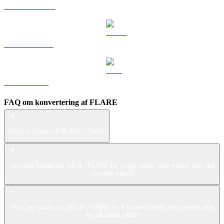
DOGE til TWD
USDS til TWD
LEO til TWD
FAQ om konvertering af FLARE
Hvad er prisen på FLARE i TWD?
Hvis jeg havde sat 100 $ i FLARE for 1 uge siden, hvor meget ville det
så være værd?
Hvis jeg havde sat 100 $ i FLARE for 1 måned siden, hvor meget ville
det så være værd?