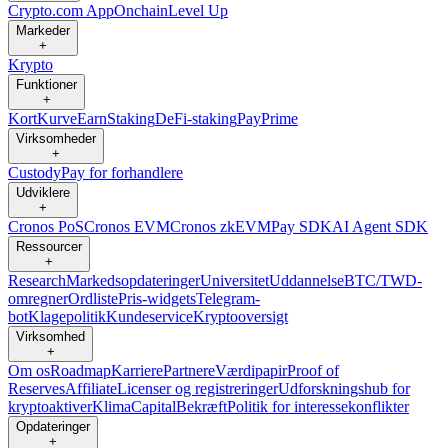
Crypto.com App
Onchain
Level Up
Markeder
+
Krypto
Funktioner
+
Kort
Kurve
Earn
Staking
DeFi-staking
Pay
Prime
Virksomheder
+
Custody
Pay for forhandlere
Udviklere
+
Cronos PoS
Cronos EVM
Cronos zkEVM
Pay SDK
AI Agent SDK
Ressourcer
+
Research
Markedsopdateringer
Universitet
Uddannelse
BTC/TWD-
omregner
Ordliste
Pris-widgets
Telegram-
bot
Klagepolitik
Kundeservice
Kryptooversigt
Virksomhed
+
Om os
Roadmap
Karriere
Partnere
Værdipapir
Proof of
Reserves
Affiliate
Licenser og registreringer
Udforskningshub for
kryptoaktiver
Klima
Capital
Bekræft
Politik for interessekonflikter
Opdateringer
+