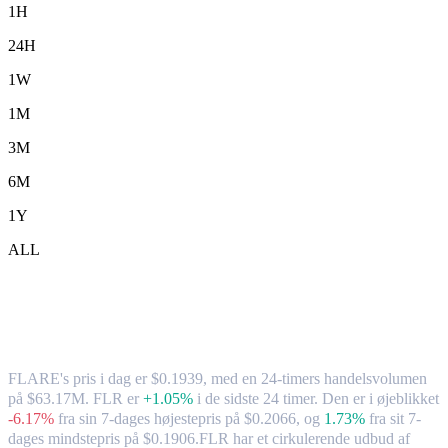
1H
24H
1W
1M
3M
6M
1Y
ALL
FLARE (FLR) til TWD – valutakurs og
markedsdata
FLARE's pris i dag er $0.1939, med en 24-timers handelsvolumen
på $63.17M. FLR er
+1.05%
i de sidste 24 timer.
Den er i øjeblikket
-6.17%
fra sin 7-dages højestepris på $0.2066,
og
1.73%
fra sit 7-
dages mindstepris på $0.1906.
FLR har et cirkulerende udbud af