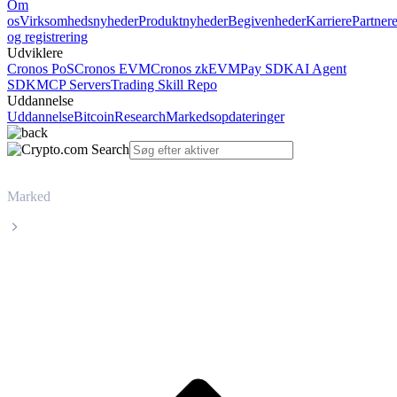
Om
os
Virksomhedsnyheder
Produktnyheder
Begivenheder
Karriere
Partner
og registrering
Udviklere
Cronos PoS
Cronos EVM
Cronos zkEVM
Pay SDK
AI Agent
SDK
MCP Servers
Trading Skill Repo
Uddannelse
Uddannelse
Bitcoin
Research
Markedsopdateringer
Marked
FLARE
Livepris på FLARE FLR