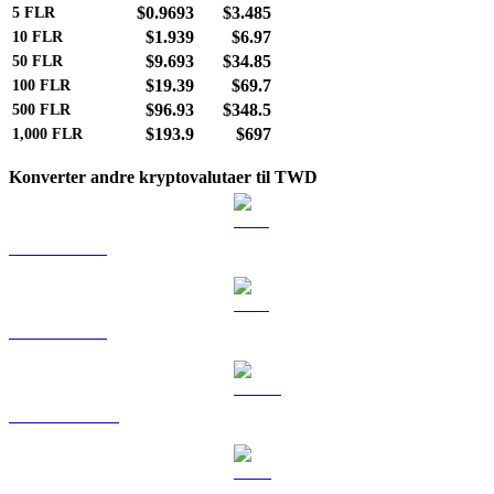
$0.9693
$3.485
5
FLR
$1.939
$6.97
10
FLR
$9.693
$34.85
50
FLR
$19.39
$69.7
100
FLR
$96.93
$348.5
500
FLR
$193.9
$697
1,000
FLR
Konverter andre kryptovalutaer til TWD
BTC til TWD
ETH til TWD
USDT til TWD