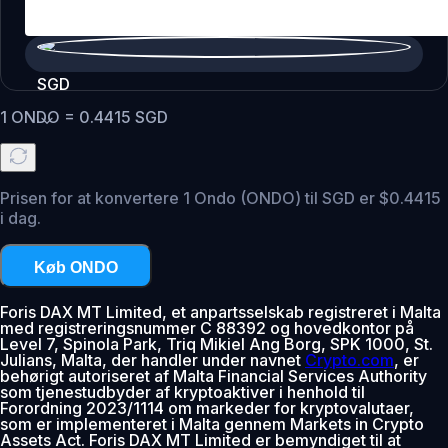
SGD
1
ONDO
=
0.4415
SGD
Prisen for at konvertere 1 Ondo (ONDO) til SGD er $0.4415
i dag.
Køb ONDO
Foris DAX MT Limited, et anpartsselskab registreret i Malta
med registreringsnummer C 88392 og hovedkontor på
Level 7, Spinola Park, Triq Mikiel Ang Borg, SPK 1000, St.
Julians, Malta, der handler under navnet
Crypto.com
, er
behørigt autoriseret af Malta Financial Services Authority
som tjenestudbyder af kryptoaktiver i henhold til
Forordning 2023/1114 om markeder for kryptovalutaer,
som er implementeret i Malta gennem Markets in Crypto
Assets Act. Foris DAX MT Limited er bemyndiget til at