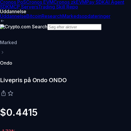
Cronos PoS
Cronos EVM
Cronos zkEVM
Pay SDK
AI Agent
SDK
MCP Servers
Trading Skill Repo
Uddannelse
Uddannelse
Bitcoin
Research
Markedsopdateringer
Marked
Ondo
Livepris på Ondo ONDO
$0.4415