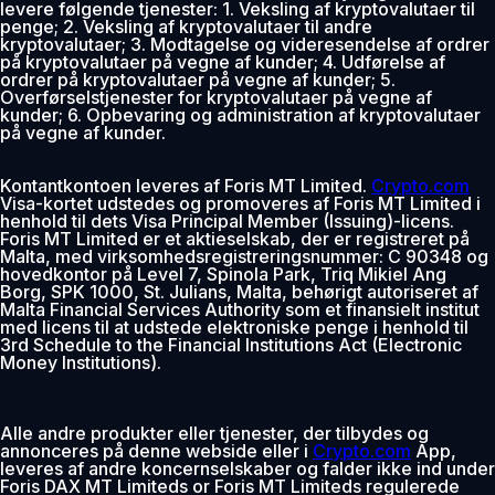
levere følgende tjenester: 1. Veksling af kryptovalutaer til
penge; 2. Veksling af kryptovalutaer til andre
kryptovalutaer; 3. Modtagelse og videresendelse af ordrer
på kryptovalutaer på vegne af kunder; 4. Udførelse af
ordrer på kryptovalutaer på vegne af kunder; 5.
Overførselstjenester for kryptovalutaer på vegne af
kunder; 6. Opbevaring og administration af kryptovalutaer
på vegne af kunder.
Kontantkontoen leveres af Foris MT Limited.
Crypto.com
Visa-kortet udstedes og promoveres af Foris MT Limited i
henhold til dets Visa Principal Member (Issuing)-licens.
Foris MT Limited er et aktieselskab, der er registreret på
Malta, med virksomhedsregistreringsnummer: C 90348 og
hovedkontor på Level 7, Spinola Park, Triq Mikiel Ang
Borg, SPK 1000, St. Julians, Malta, behørigt autoriseret af
Malta Financial Services Authority som et finansielt institut
med licens til at udstede elektroniske penge i henhold til
3rd Schedule to the Financial Institutions Act (Electronic
Money Institutions).
Alle andre produkter eller tjenester, der tilbydes og
annonceres på denne webside eller i
Crypto.com
App,
leveres af andre koncernselskaber og falder ikke ind under
Foris DAX MT Limiteds or Foris MT Limiteds regulerede