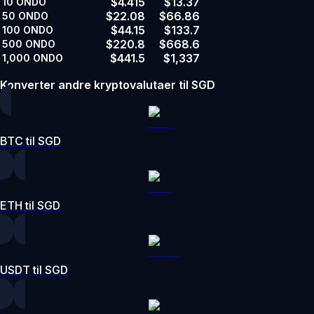
$4.415
$13.37
10
ONDO
$22.08
$66.86
50
ONDO
$44.15
$133.7
100
ONDO
$220.8
$668.6
500
ONDO
$441.5
$1,337
1,000
ONDO
Konverter andre kryptovalutaer til SGD
BTC til SGD
ETH til SGD
USDT til SGD