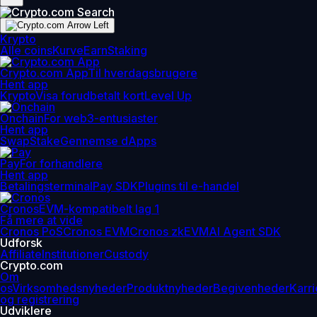
Krypto
Alle coins
Kurve
Earn
Staking
Crypto.com App
Til hverdagsbrugere
Hent app
Krypto
Visa forudbetalt kort
Level Up
Onchain
For web3-entusiaster
Hent app
Swap
Stake
Gennemse dApps
Pay
For forhandlere
Hent app
Betalingsterminal
Pay SDK
Plugins til e-handel
Cronos
EVM-kompatibelt lag 1
Få mere at vide
Cronos PoS
Cronos EVM
Cronos zkEVM
AI Agent SDK
Udforsk
Affiliate
Institutioner
Custody
Crypto.com
Om
os
Virksomhedsnyheder
Produktnyheder
Begivenheder
Karri
og registrering
Udviklere