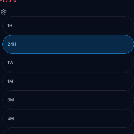
-1.73%
1H
24H
1W
1M
3M
6M