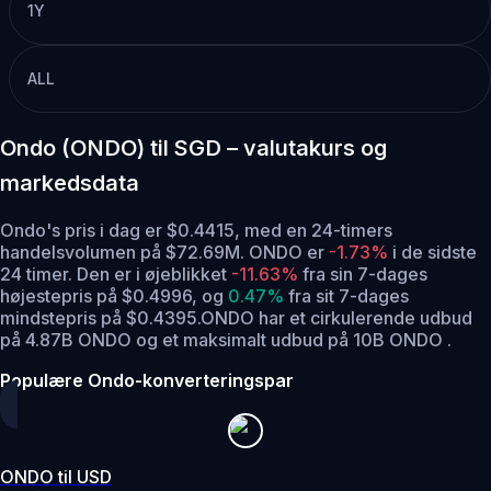
1Y
ALL
Ondo (ONDO) til SGD – valutakurs og
markedsdata
Ondo's pris i dag er $0.4415, med en 24-timers
handelsvolumen på $72.69M. ONDO er
-1.73%
i de sidste
24 timer.
Den er i øjeblikket
-11.63%
fra sin 7-dages
højestepris på $0.4996,
og
0.47%
fra sit 7-dages
mindstepris på $0.4395.
ONDO har et cirkulerende udbud
på 4.87B ONDO og et maksimalt udbud på 10B ONDO .
Populære Ondo-konverteringspar
ONDO til USD