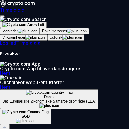
Tilmeld dig
Markeder
Enkeltpersoner
Virksomheder
Udforsk
Log ind
Tilmeld dig
Produkter
Crypto.com App
Til hverdagsbrugere
Hent
Onchain
For web3-entusiaster
Hent
Dansk
Det Europæiske Økonomiske Samarbejdsområde (EEA)
SGD