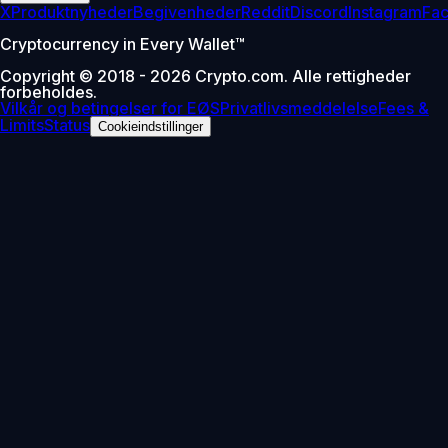
X
Produktnyheder
Begivenheder
Reddit
Discord
Instagram
Fa
Cryptocurrency in Every Wallet™
Copyright © 2018 - 2026 Crypto.com. Alle rettigheder
forbeholdes.
Vilkår og betingelser for EØS
Privatlivsmeddelelse
Fees &
Limits
Status
Cookieindstillinger