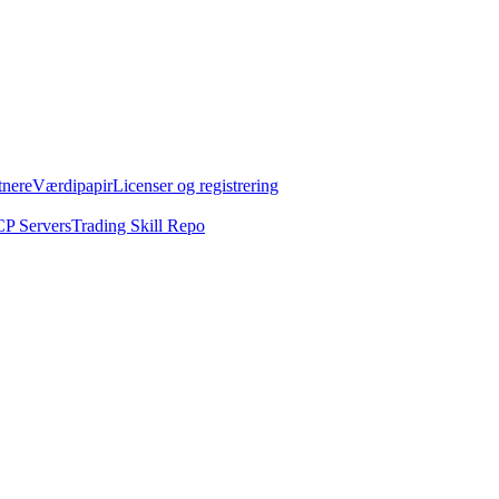
tnere
Værdipapir
Licenser og registrering
P Servers
Trading Skill Repo