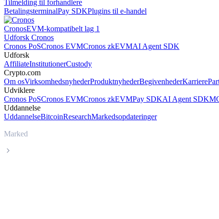
Tilmelding til forhandlere
Betalingsterminal
Pay SDK
Plugins til e-handel
Cronos
EVM-kompatibelt lag 1
Udforsk Cronos
Cronos PoS
Cronos EVM
Cronos zkEVM
AI Agent SDK
Udforsk
Affiliate
Institutioner
Custody
Crypto.com
Om os
Virksomhedsnyheder
Produktnyheder
Begivenheder
Karriere
Par
Udviklere
Cronos PoS
Cronos EVM
Cronos zkEVM
Pay SDK
AI Agent SDK
MC
Uddannelse
Uddannelse
Bitcoin
Research
Markedsopdateringer
Marked
Nexo
Livepris på Nexo NEXO