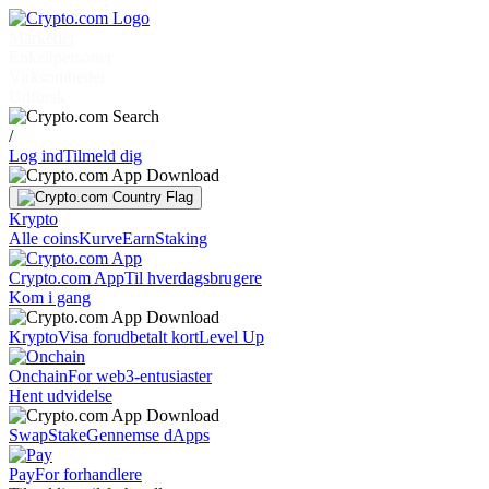
Markeder
Enkeltpersoner
Virksomheder
Udforsk
/
Log ind
Tilmeld dig
Krypto
Alle coins
Kurve
Earn
Staking
Crypto.com App
Til hverdagsbrugere
Kom i gang
Krypto
Visa forudbetalt kort
Level Up
Onchain
For web3-entusiaster
Hent udvidelse
Swap
Stake
Gennemse dApps
Pay
For forhandlere