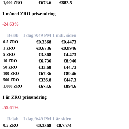
€673.6
€683.5
1,000
ZRO
1 måned ZRO prisændring
-24.63%
Beløb
I dag 9:49 PM
1 mdr. siden
€0.3368
€0.4473
0.5
ZRO
€0.6736
€0.8946
1
ZRO
€3.368
€4.473
5
ZRO
€6.736
€8.946
10
ZRO
€33.68
€44.73
50
ZRO
€67.36
€89.46
100
ZRO
€336.8
€447.3
500
ZRO
€673.6
€894.6
1,000
ZRO
1 år ZRO prisændring
-55.61%
Beløb
I dag 9:49 PM
1 år siden
€0.3368
€0.7574
0.5
ZRO