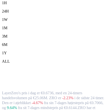
1H
24H
1W
1M
3M
6M
1Y
ALL
LayerZero (ZRO) til EUR – valutakurs
og markedsdata
LayerZero's pris i dag er €0.6736, med en 24-timers
handelsvolumen på €25.06M. ZRO er
-2.23%
i de sidste 24 timer.
Den er i øjeblikket
-4.67%
fra sin 7-dages højestepris på €0.7066,
og
9.64%
fra sit 7-dages mindstepris på €0.6144.
ZRO har et