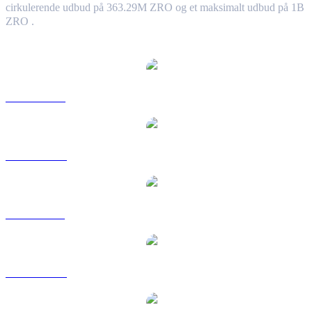
cirkulerende udbud på 363.29M ZRO og et maksimalt udbud på 1B
ZRO .
Populære LayerZero-konverteringspar
ZRO til USD
ZRO til AUD
ZRO til BRL
ZRO til CAD