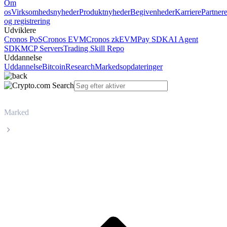
Om
os
Virksomhedsnyheder
Produktnyheder
Begivenheder
Karriere
Partner
og registrering
Udviklere
Cronos PoS
Cronos EVM
Cronos zkEVM
Pay SDK
AI Agent
SDK
MCP Servers
Trading Skill Repo
Uddannelse
Uddannelse
Bitcoin
Research
Markedsopdateringer
Marked
LayerZero
Livepris på LayerZero ZRO