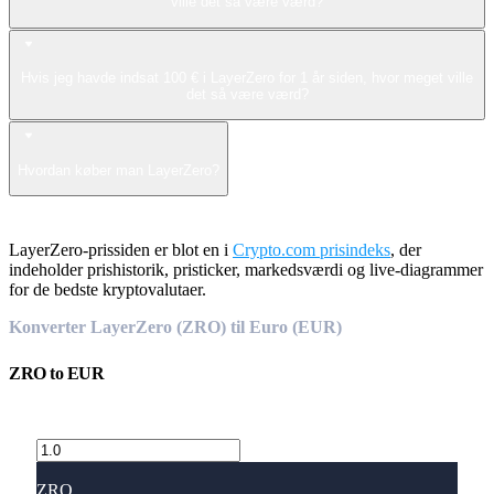
ville det så være værd?
Hvis jeg havde indsat 100 € i LayerZero for 1 år siden, hvor meget ville
det så være værd?
Hvordan køber man LayerZero?
LayerZero-prissiden er blot en i
Crypto.com prisindeks
, der
indeholder prishistorik, pristicker, markedsværdi og live-diagrammer
for de bedste kryptovalutaer.
Konverter LayerZero (ZRO) til Euro (EUR)
ZRO
to
EUR
ZRO