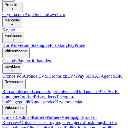
Produkter
+
Crypto.com App
Onchain
Level Up
Markeder
+
Krypto
Funktioner
+
Kort
Kurve
Earn
Staking
DeFi-staking
Pay
Prime
Virksomheder
+
Custody
Pay for forhandlere
Udviklere
+
Cronos PoS
Cronos EVM
Cronos zkEVM
Pay SDK
AI Agent SDK
Ressourcer
+
Research
Markedsopdateringer
Universitet
Uddannelse
BTC/EUR-
omregner
Ordliste
Pris-widgets
Telegram-
bot
Klagepolitik
Kundeservice
Kryptooversigt
Virksomhed
+
Om os
Roadmap
Karriere
Partnere
Værdipapir
Proof of
Reserves
Affiliate
Licenser og registreringer
Udforskningshub for
kryptoaktiver
Klima
Capital
Bekræft
Politik for interessekonflikter