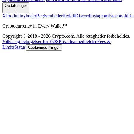
Opdateringer
+
X
Produktnyheder
Begivenheder
Reddit
Discord
Instagram
Facebook
Lin
Cryptocurrency in Every Wallet™
Copyright © 2018 - 2026 Crypto.com. Alle rettigheder forbeholdes.
Vilkår og betingelser for EØS
Privatlivsmeddelelse
Fees &
Limits
Status
Cookieindstillinger