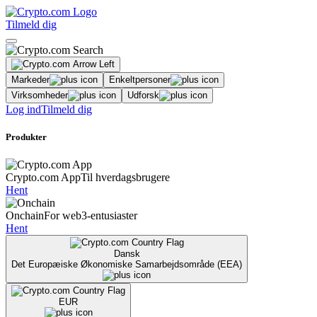
Tilmeld dig
Markeder
Enkeltpersoner
Virksomheder
Udforsk
Log ind
Tilmeld dig
Produkter
Crypto.com App
Til hverdagsbrugere
Hent
Onchain
For web3-entusiaster
Hent
Dansk
Det Europæiske Økonomiske Samarbejdsområde (EEA)
EUR