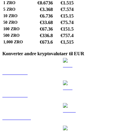
€0.6736
€1.515
1
ZRO
€3.368
€7.574
5
ZRO
€6.736
€15.15
10
ZRO
€33.68
€75.74
50
ZRO
€67.36
€151.5
100
ZRO
€336.8
€757.4
500
ZRO
€673.6
€1,515
1,000
ZRO
Konverter andre kryptovalutaer til EUR
BTC til EUR
ETH til EUR
USDT til EUR