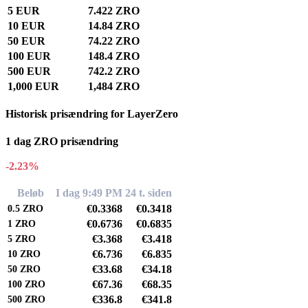
5 EUR
7.422 ZRO
10 EUR
14.84 ZRO
50 EUR
74.22 ZRO
100 EUR
148.4 ZRO
500 EUR
742.2 ZRO
1,000 EUR
1,484 ZRO
Historisk prisændring for LayerZero
1 dag ZRO prisændring
-2.23%
Beløb
I dag 9:49 PM
24 t. siden
€0.3368
€0.3418
0.5
ZRO
€0.6736
€0.6835
1
ZRO
€3.368
€3.418
5
ZRO
€6.736
€6.835
10
ZRO
€33.68
€34.18
50
ZRO
€67.36
€68.35
100
ZRO
€336.8
€341.8
500
ZRO