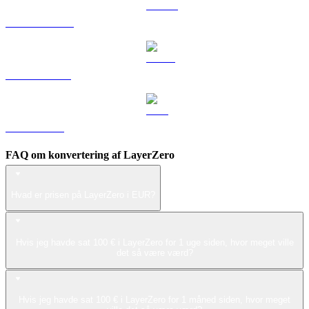
DOGE til EUR
USDS til EUR
LEO til EUR
FAQ om konvertering af LayerZero
Hvad er prisen på LayerZero i EUR?
Hvis jeg havde sat 100 € i LayerZero for 1 uge siden, hvor meget ville
det så være værd?
Hvis jeg havde sat 100 € i LayerZero for 1 måned siden, hvor meget