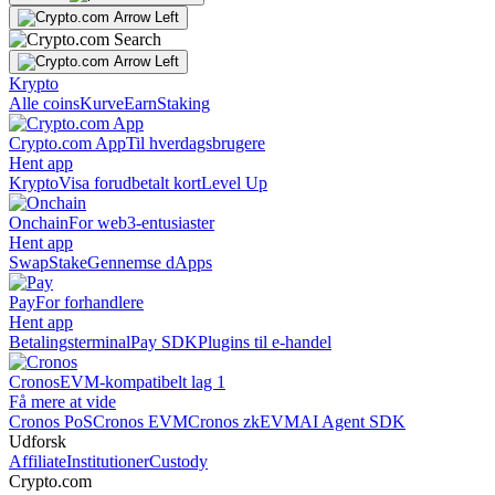
Krypto
Alle coins
Kurve
Earn
Staking
Crypto.com App
Til hverdagsbrugere
Hent app
Krypto
Visa forudbetalt kort
Level Up
Onchain
For web3-entusiaster
Hent app
Swap
Stake
Gennemse dApps
Pay
For forhandlere
Hent app
Betalingsterminal
Pay SDK
Plugins til e-handel
Cronos
EVM-kompatibelt lag 1
Få mere at vide
Cronos PoS
Cronos EVM
Cronos zkEVM
AI Agent SDK
Udforsk
Affiliate
Institutioner
Custody
Crypto.com