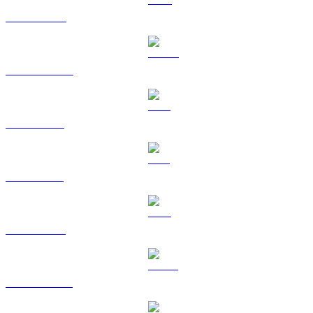
BNB til EUR
USDC til EUR
XRP til EUR
SOL til EUR
TRX til EUR
HYPE til EUR