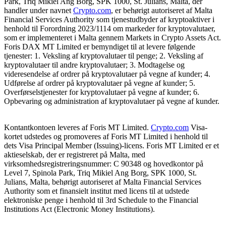
Park, Triq Mikiel Ang Borg, SPK 1000, St. Julians, Malta, der
handler under navnet
Crypto.com
, er behørigt autoriseret af Malta
Financial Services Authority som tjenestudbyder af kryptoaktiver i
henhold til Forordning 2023/1114 om markeder for kryptovalutaer,
som er implementeret i Malta gennem Markets in Crypto Assets Act.
Foris DAX MT Limited er bemyndiget til at levere følgende
tjenester: 1. Veksling af kryptovalutaer til penge; 2. Veksling af
kryptovalutaer til andre kryptovalutaer; 3. Modtagelse og
videresendelse af ordrer på kryptovalutaer på vegne af kunder; 4.
Udførelse af ordrer på kryptovalutaer på vegne af kunder; 5.
Overførselstjenester for kryptovalutaer på vegne af kunder; 6.
Opbevaring og administration af kryptovalutaer på vegne af kunder.
Kontantkontoen leveres af Foris MT Limited.
Crypto.com
Visa-
kortet udstedes og promoveres af Foris MT Limited i henhold til
dets Visa Principal Member (Issuing)-licens. Foris MT Limited er et
aktieselskab, der er registreret på Malta, med
virksomhedsregistreringsnummer: C 90348 og hovedkontor på
Level 7, Spinola Park, Triq Mikiel Ang Borg, SPK 1000, St.
Julians, Malta, behørigt autoriseret af Malta Financial Services
Authority som et finansielt institut med licens til at udstede
elektroniske penge i henhold til 3rd Schedule to the Financial
Institutions Act (Electronic Money Institutions).