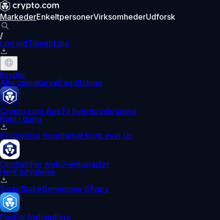
Markeder
Enkeltpersoner
Virksomheder
Udforsk
/
Log ind
Tilmeld dig
Krypto
Alle coins
Kurve
Earn
Staking
Crypto.com App
Til hverdagsbrugere
Kom i gang
Krypto
Visa forudbetalt kort
Level Up
Onchain
For web3-entusiaster
Hent udvidelse
Swap
Stake
Gennemse dApps
Pay
For forhandlere