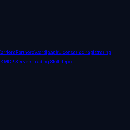
arriere
Partnere
Værdipapir
Licenser og registrering
DK
MCP Servers
Trading Skill Repo