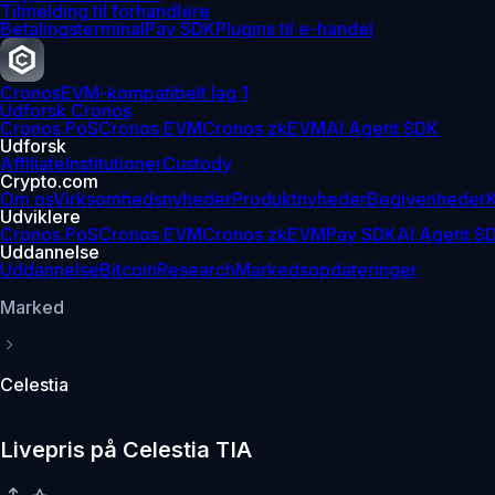
Tilmelding til forhandlere
Betalingsterminal
Pay SDK
Plugins til e-handel
Cronos
EVM-kompatibelt lag 1
Udforsk Cronos
Cronos PoS
Cronos EVM
Cronos zkEVM
AI Agent SDK
Udforsk
Affiliate
Institutioner
Custody
Crypto.com
Om os
Virksomhedsnyheder
Produktnyheder
Begivenheder
K
Udviklere
Cronos PoS
Cronos EVM
Cronos zkEVM
Pay SDK
AI Agent S
Uddannelse
Uddannelse
Bitcoin
Research
Markedsopdateringer
Marked
Celestia
Livepris på Celestia TIA