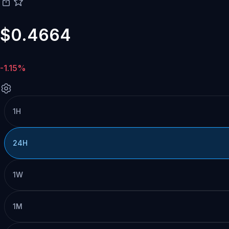
$0.4664
-1.15%
1H
24H
1W
1M