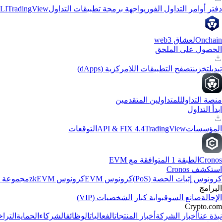
دفتر أوامر التداول الفوري
واجهة برمجة تطبيقات التداول
TradingView
LI
Onchain
لعشاق web3
الحصول على الملحق
تبديل
تخزين
تصفح التطبيقات اللامركزية (dApps)
منصة التداول
للمتداولين المتقدمين
ابدأ التداول
المؤسسات
TradingView
API & FIX 4.4
التوقعات
Cronos
الطبقة 1 المتوافقة مع EVM
استكشف Cronos
كرونوس إثبات الحصة (PoS)
كرونوس EVM
كرونوس zkEVM
مجموعة تط
البرامج
الإحالة
صانع السوق
بوابة كبار الشخصيات (VIP)
Crypto.com
نبذة عنا
أخبار الشركة
أخبار المنتجات
الفعاليات
الوظائف
الشركاء
الحماية
الترا