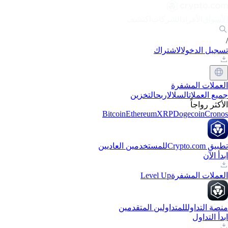
الأسواق
الأفراد
الشركات
اكتشف
/
تسجيل الدخول
الاشتراك
العملات المشفرة
جميع العملات
السلال
اربح
التخزين
الأكثر رواجاً
Bitcoin
Ethereum
XRP
Dogecoin
Cronos
تطبيق Crypto.com
للمستخدمين العاديين
ابدأ الآن
العملات المشفرة
Level Up
منصة التداول
للمتداولين المتقدمين
ابدأ التداول