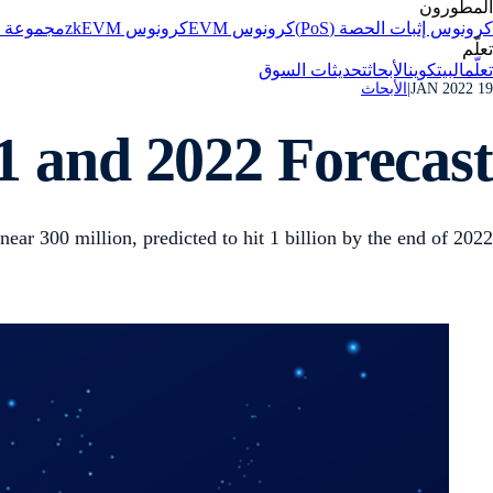
المطورون
كرونوس إثبات الحصة (PoS)
كرونوس EVM
كرونوس zkEVM
مجموعة تط
تعلّم
تعلّم
البيتكوين
الأبحاث
تحديثات السوق
19 JAN 2022
|
الأبحاث
1 and 2022 Forecast
ear 300 million, predicted to hit 1 billion by the end of 2022